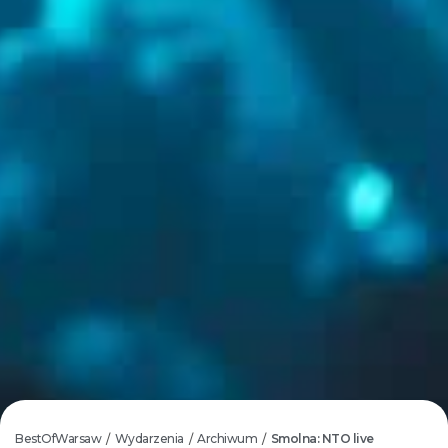
BestOfWarsaw
Wydarzenia
Archiwum
Smolna: NTO live
/
/
/