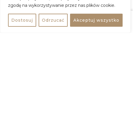
ZOBACZ WIĘCEJ
zgodę na wykorzystywanie przez nas plików cookie.
Dostosuj
Odrzucać
Akceptuj wszystko
Udostępnij
Kup bilet
+
−
Udostępnij wydarzenie
Dodaj do kalendarza