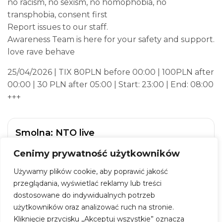
no racism, no sexism, no homophobia, no
transphobia, consent first
Report issues to our staff.
Awareness Team is here for your safety and support.
love rave behave
25/04/2026 | TIX 80PLN before 00:00 | 100PLN after
00:00 | 30 PLN after 05:00 | Start: 23:00 | End: 08:00
+++
Smolna: NTO live
Cenimy prywatność użytkowników
Kiedy:
25 kwietnia 2026, godz. 23:00
Gdzie:
Smolna38
Używamy plików cookie, aby poprawić jakość
Adres:
ul. Smolna 38, 00-375 Warszawa
przeglądania, wyświetlać reklamy lub treści
dostosowane do indywidualnych potrzeb
Wstęp:
30 – 100 zł
użytkowników oraz analizować ruch na stronie.
Kliknięcie przycisku „Akceptuj wszystkie” oznacza