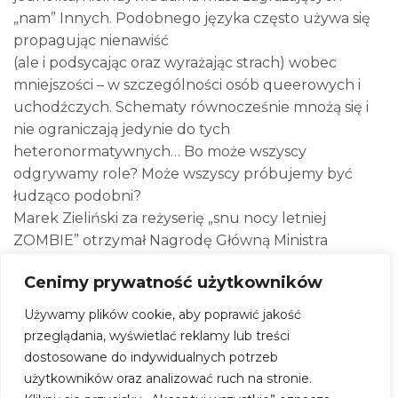
„nam” Innych. Podobnego języka często używa się
propagując nienawiść
(ale i podsycając oraz wyrażając strach) wobec
mniejszości – w szczególności osób queerowych i
uchodźczych. Schematy równocześnie mnożą się i
nie ograniczają jedynie do tych
heteronormatywnych… Bo może wszyscy
odgrywamy role? Może wszyscy próbujemy być
łudząco podobni?
Marek Zieliński za reżyserię „snu nocy letniej
ZOMBIE” otrzymał Nagrodę Główną Ministra
Kultury i Dziedzictwa Narodowego podczas 15.
Cenimy prywatność użytkowników
Forum Młodej Reżyserii (listopad 2025), a także
nagrodę Teatru Telewizji TVP.
Używamy plików cookie, aby poprawić jakość
przeglądania, wyświetlać reklamy lub treści
dostosowane do indywidualnych potrzeb
Sen nocy letniej ZOMBIE / Scena
użytkowników oraz analizować ruch na stronie.
Robotnicza