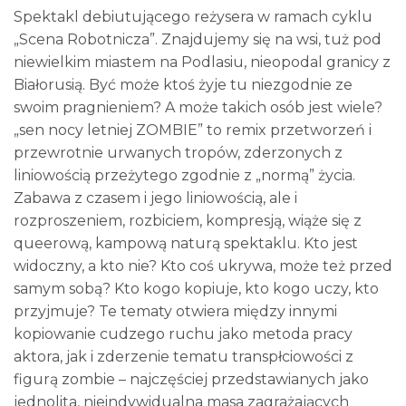
Spektakl debiutującego reżysera w ramach cyklu
„Scena Robotnicza”. Znajdujemy się na wsi, tuż pod
niewielkim miastem na Podlasiu, nieopodal granicy z
Białorusią. Być może ktoś żyje tu niezgodnie ze
swoim pragnieniem? A może takich osób jest wiele?
„sen nocy letniej ZOMBIE” to remix przetworzeń i
przewrotnie urwanych tropów, zderzonych z
liniowością przeżytego zgodnie z „normą” życia.
Zabawa z czasem i jego liniowością, ale i
rozproszeniem, rozbiciem, kompresją, wiąże się z
queerową, kampową naturą spektaklu. Kto jest
widoczny, a kto nie? Kto coś ukrywa, może też przed
samym sobą? Kto kogo kopiuje, kto kogo uczy, kto
przyjmuje? Te tematy otwiera między innymi
kopiowanie cudzego ruchu jako metoda pracy
aktora, jak i zderzenie tematu transpłciowości z
figurą zombie – najczęściej przedstawianych jako
jednolita, nieindywidualna masa zagrażających