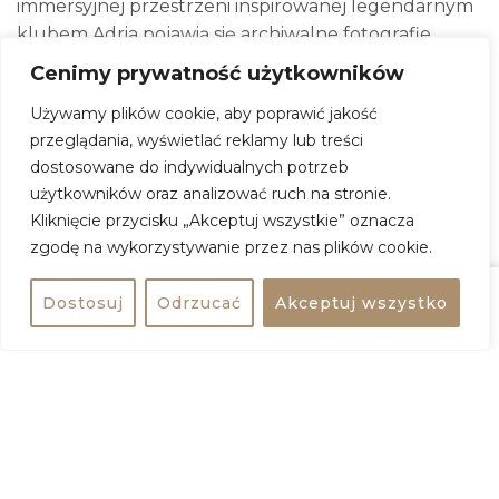
immersyjnej przestrzeni inspirowanej legendarnym
klubem Adria pojawią się archiwalne fotografie,
animacje i scenografia nawiązująca do
Cenimy prywatność użytkowników
przedwojennych dancingów. Goście odwiedzą także
Używamy plików cookie, aby poprawić jakość
kino Splendid, gdzie prezentowane są
przeglądania, wyświetlać reklamy lub treści
odrestaurowane materiały filmowe i plakaty z epoki
dostosowane do indywidualnych potrzeb
we współpracy z FINA.
użytkowników oraz analizować ruch na stronie.
„Retro Warszawa” to nie tylko spektakularne
Kliknięcie przycisku „Akceptuj wszystkie” oznacza
widowisko audiowizualne, ale również emocjonalna
zgodę na wykorzystywanie przez nas plików cookie.
opowieść o pamięci, tożsamości i historii miasta. To
doświadczenie zarówno dla mieszkańców
Dostosuj
Odrzucać
Akceptuj wszystko
Udostępnij
Kup bilet
Warszawy, jak i turystów, rodzin, młodzieży oraz
wszystkich pasjonatów historii i miejskich opowieści.
Wystawa będzie dostępna od 1 lipca do 31 sierpnia w
formule rotacyjnej, naprzemiennie z ekspozycją
„Leonardo vs. Michał Anioł. Pojedynek Geniuszy
Renesansu”.