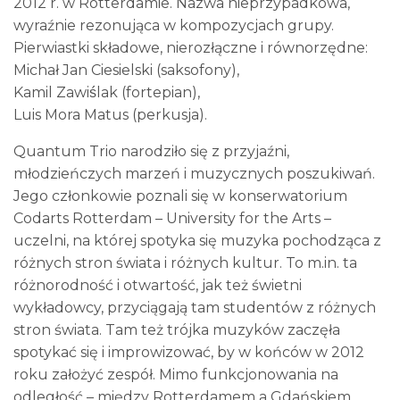
2012 r. w Rotterdamie. Nazwa nieprzypadkowa,
wyraźnie rezonująca w kompozycjach grupy.
Pierwiastki składowe, nierozłączne i równorzędne:
Michał Jan Ciesielski (saksofony),
Kamil Zawiślak (fortepian),
Luis Mora Matus (perkusja).
Quantum Trio narodziło się z przyjaźni,
młodzieńczych marzeń i muzycznych poszukiwań.
Jego członkowie poznali się w konserwatorium
Codarts Rotterdam – University for the Arts –
uczelni, na której spotyka się muzyka pochodząca z
różnych stron świata i różnych kultur. To m.in. ta
różnorodność i otwartość, jak też świetni
wykładowcy, przyciągają tam studentów z różnych
stron świata. Tam też trójka muzyków zaczęła
spotykać się i improwizować, by w końców w 2012
roku założyć zespół. Mimo funkcjonowania na
odległość – między Rotterdamem a Gdańskiem,