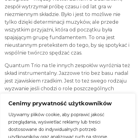
zespół wytrzymał próbę czasu i od lat gra w
niezmiennym składzie. Było i jest to możliwe nie
tylko dzięki determinacji muzyków, ale przede
wszystkim przyjaźni, która od początku była
spajającym grupę fundamentem. To ona jest
nieustannym pretekstem do tego, by się spotykać i
wspólnie twórczo spędzać czas.
Quantum Trio na tle innych zespołów wyróżnia też
skład instrumentalny. Jazzowe trio bez basu nadal
jest zjawiskiem rzadkim. Jest to też swego rodzaju
wyzwanie jeśli chodzi o role poszczególnych
muzyków, jak i formę tworzonych kompozycji.
Cenimy prywatność użytkowników
Muzyka zespołu meandruje między jazzem,
Używamy plików cookie, aby poprawić jakość
awangardą, muzyką klasyczną i współczesną,
przeglądania, wyświetlać reklamy lub treści
czerpiąc równocześnie z muzyki popularnej i
dostosowane do indywidualnych potrzeb
progresywnej. Potrafi balansować na granicy ciszy,
użytkowników oraz analizować ruch na stronie.