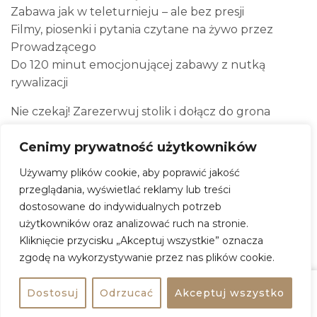
Zabawa jak w teleturnieju – ale bez presji
Filmy, piosenki i pytania czytane na żywo przez
Prowadzącego
Do 120 minut emocjonującej zabawy z nutką
rywalizacji
Nie czekaj! Zarezerwuj stolik i dołącz do grona
zadowolonych uczestników. Przekonaj się, dlaczego
Cenimy prywatność użytkowników
od 2010 PubQuiz przyciąga tłumy w całej Polsce.
Więcej informacji:
www.pubquiz.pl/jak-wyglada-
Używamy plików cookie, aby poprawić jakość
pubquiz
przeglądania, wyświetlać reklamy lub treści
Masz pytania? Napisz do nas na Facebooku lub na
dostosowane do indywidualnych potrzeb
Instagramie (@pubquizpl)
użytkowników oraz analizować ruch na stronie.
Kliknięcie przycisku „Akceptuj wszystkie” oznacza
zgodę na wykorzystywanie przez nas plików cookie.
PubQuiz w Grunt i Woda | Drużynowy
quiz z nagrodami
Dostosuj
Odrzucać
Akceptuj wszystko
Udostępnij
Kup bilet