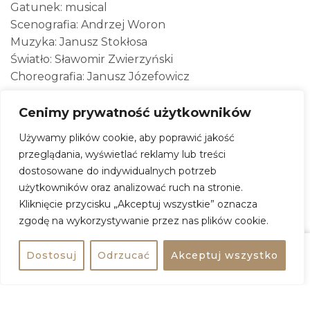
Gatunek: musical
Scenografia: Andrzej Woron
Muzyka: Janusz Stokłosa
Światło: Sławomir Zwierzyński
Choreografia: Janusz Józefowicz
Cenimy prywatność użytkowników
Piotruś Pan
Używamy plików cookie, aby poprawić jakość
przeglądania, wyświetlać reklamy lub treści
Kiedy:
27 kwietnia 2026, godz. 18:00
dostosowane do indywidualnych potrzeb
Gdzie:
Teatr Studio Buffo
użytkowników oraz analizować ruch na stronie.
Adres:
Marii Konopnickiej 6, 00-491 Warszawa
Kliknięcie przycisku „Akceptuj wszystkie” oznacza
zgodę na wykorzystywanie przez nas plików cookie.
Wstęp:
110 – 140 zł
Dostosuj
Odrzucać
Akceptuj wszystko
ZOBACZ WIĘCEJ
Udostępnij
Kup bilet