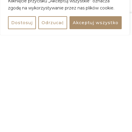
Kliknięcie przycisku „Akceptuj wszystkie” oznacza
tylko popatrzycie na piękne, tradycyjne stroje, ale
zgodę na wykorzystywanie przez nas plików cookie.
sami dacie się porwać do tańca.
Sztuka Ebru – Magdalena Kobierecka
Dostosuj
Odrzucać
Akceptuj wszystko
Udostępnij
bezpłatne
Magia na wodzie! Znana bielańska artystka zaprasza
na międzypokoleniowe warsztaty malowania na…
powierzchni wody. Stwórzcie swój własny,
niepowtarzalny obraz i zabierzcie go do domu.
Instytut Yunus Emre & Nauka Języka Tureckiego
Oficjalne centrum kultury tureckiej zadba o to,
byście poznali ten kraj od podszewki. Czekają na
Was warsztaty lingwistyczne z wykwalifikowanymi
lektorami. Poznacie podstawowe zwroty i piękne
brzmienie języka tureckiego.
Tradycyjny Jarmark Turecki
Zabierzcie cząstkę Turcji do domu! Czeka na Was
również tradycyjna turecka kawiarenka i strefa
relaksu na perskim dywanie pod bielańskim niebem.
Wegańskie Smaki Turcji – Restauracja Çiğköftem