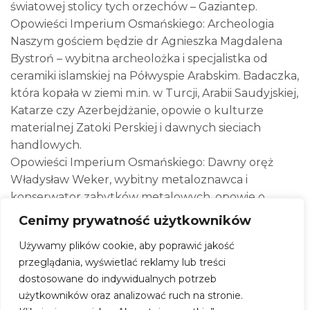
światowej stolicy tych orzechów – Gaziantep.
Opowieści Imperium Osmańskiego: Archeologia
Naszym gościem będzie dr Agnieszka Magdalena
Bystroń – wybitna archeolożka i specjalistka od
ceramiki islamskiej na Półwyspie Arabskim. Badaczka,
która kopała w ziemi m.in. w Turcji, Arabii Saudyjskiej,
Katarze czy Azerbejdżanie, opowie o kulturze
materialnej Zatoki Perskiej i dawnych sieciach
handlowych.
Opowieści Imperium Osmańskiego: Dawny oręż
Władysław Weker, wybitny metaloznawca i
konserwator zabytków metalowych, opowie o
sekretach dawnej broni i ratowaniu militarnych
Cenimy prywatność użytkowników
skarbów przeszłości. Usłyszycie niesamowite historie
Używamy plików cookie, aby poprawić jakość
prosto z misji archeologicznych w tym regionie.
przeglądania, wyświetlać reklamy lub treści
Tureckie Klimaty – Pokazy i Warsztaty Tańca
dostosowane do indywidualnych potrzeb
Czas na ruch! Poczujcie energię, jaką kryją w sobie
użytkowników oraz analizować ruch na stronie.
Tureckie Tańce Ludowe (Türk Halk Oyunları). Nie