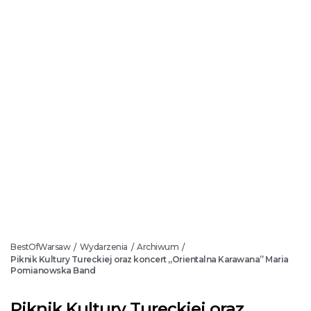
BestOfWarsaw
Wydarzenia
Archiwum
/
/
/
Piknik Kultury Tureckiej oraz koncert „Orientalna Karawana” Maria
Pomianowska Band
Piknik Kultury Tureckiej oraz