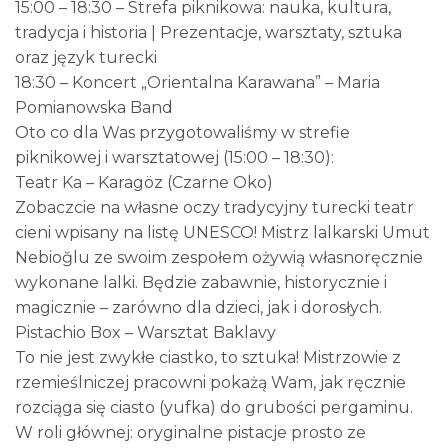
15:00 – 18:30 – Strefa piknikowa: nauka, kultura,
tradycja i historia | Prezentacje, warsztaty, sztuka
oraz język turecki
18:30 – Koncert „Orientalna Karawana” – Maria
Pomianowska Band
Oto co dla Was przygotowaliśmy w strefie
piknikowej i warsztatowej (15:00 – 18:30):
Teatr Ka – Karagöz (Czarne Oko)
Zobaczcie na własne oczy tradycyjny turecki teatr
cieni wpisany na listę UNESCO! Mistrz lalkarski Umut
Nebioğlu ze swoim zespołem ożywią własnoręcznie
wykonane lalki. Będzie zabawnie, historycznie i
magicznie – zarówno dla dzieci, jak i dorosłych.
Pistachio Box – Warsztat Baklavy
To nie jest zwykłe ciastko, to sztuka! Mistrzowie z
rzemieślniczej pracowni pokażą Wam, jak ręcznie
rozciąga się ciasto (yufka) do grubości pergaminu.
W roli głównej: oryginalne pistacje prosto ze