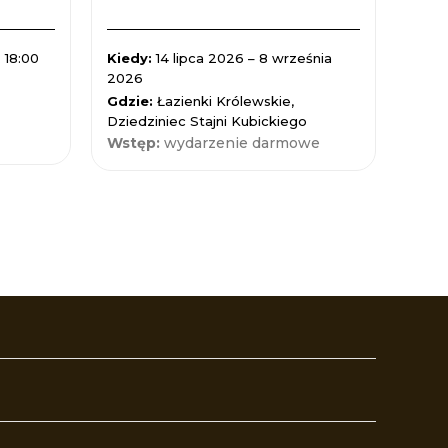
 18:00
Kiedy:
14 lipca 2026 – 8 września
Kied
2026
Gdzi
Gdzie:
Łazienki Królewskie,
Nauk
Dziedziniec Stajni Kubickiego
Wst
Wstęp:
wydarzenie darmowe