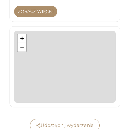
ZOBACZ WIĘCEJ
+
−
Udostępnij wydarzenie