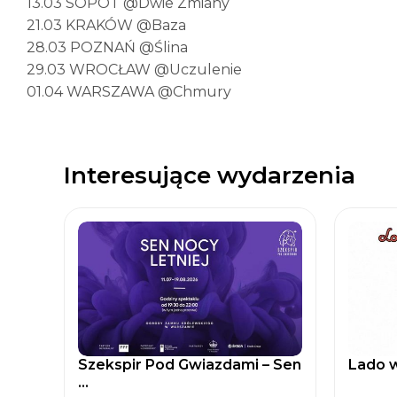
13.03 SOPOT @Dwie Zmiany
21.03 KRAKÓW @Baza
28.03 POZNAŃ @Ślina
29.03 WROCŁAW @Uczulenie
01.04 WARSZAWA @Chmury
Interesujące wydarzenia
Szekspir Pod Gwiazdami – Sen
Lado w
...