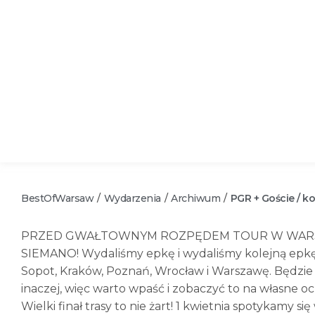
BestOfWarsaw
Wydarzenia
Archiwum
PGR + Goście / k
/
/
/
PRZED GWAŁTOWNYM ROZPĘDEM TOUR W WAR
SIEMANO! Wydaliśmy epkę i wydaliśmy kolejną epkę
Sopot, Kraków, Poznań, Wrocław i Warszawę. Będzie
inaczej, więc warto wpaść i zobaczyć to na własne oc
Wielki finał trasy to nie żart! 1 kwietnia spotykam