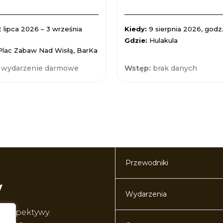
2 lipca 2026 – 3 września
Kiedy:
9 sierpnia 2026, godz.
Gdzie:
Hulakula
Plac Zabaw Nad Wisłą, BarKa
:
wydarzenie darmowe
Wstęp:
brak danych
Przewodniki
Wydarzenia
perspektywy.