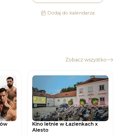
Dodaj do kalendarza
Zobacz wszystko
tów
Kino letnie w Łazienkach x
Zaćm
Alesto
Spad