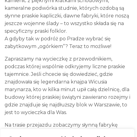
kamienic z pięknymi klatkami schodowymi,
kameralne podwórka studnie, których ozdobą są
słynne praskie kapliczki, dawne fabryki, które noszą
jeszcze wojenne ślady – to wszystko składa się na
specyficzny praski folklor.
A gdyby tak w podróż po Pradze wybrać się
zabytkowym „ogórkiem”? Teraz to możliwe!
Zapraszamy na wycieczkę z przewodnikiem,
podczas której wspólnie odkryjemy liczne praskie
tajemnice. Jeśli chcecie się dowiedzieć, gdzie
znajdowała się legendarna knajpa Wicusia
marynarza, kto w kilka minut upił całą dzielnicę, dla
budowy której praskiej świątyni zawierano rozejmy i
gdzie znajduje się najdłuższy blok w Warszawie, to
jest to wycieczka dla Was.
Na trasie przejazdu zobaczymy słynną fabrykę
wódki „Koneser”, legendarny bazar Różyckiego,