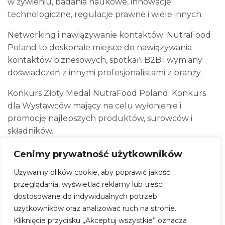
w żywieniu, badania naukowe, innowacje
technologiczne, regulacje prawne i wiele innych.
Networking i nawiązywanie kontaktów: NutraFood
Poland to doskonałe miejsce do nawiązywania
kontaktów biznesowych, spotkań B2B i wymiany
doświadczeń z innymi profesjonalistami z branży.
Konkurs Złoty Medal NutraFood Poland: Konkurs
dla Wystawców mający na celu wyłonienie i
promocję najlepszych produktów, surowców i
składników.
Nowości rynkowe: Targi NutraFood Poland są
Cenimy prywatność użytkowników
platformą, na której prezentowane są najnowsze
Używamy plików cookie, aby poprawić jakość
produkty, technologie i innowacyjne surowce w
przeglądania, wyświetlać reklamy lub treści
dziedzinie suplementów diety i branży spożywczej.
dostosowane do indywidualnych potrzeb
Jest to doskonała okazja, aby być na bieżąco z
użytkowników oraz analizować ruch na stronie.
trendami i innowacjami w tej dynamicznie
Kliknięcie przycisku „Akceptuj wszystkie” oznacza