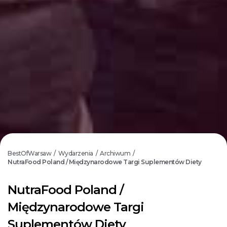
BestOfWarsaw
Wydarzenia
Archiwum
/
/
/
NutraFood Poland / Międzynarodowe Targi Suplementów Diety
NutraFood Poland /
Międzynarodowe Targi
Suplementów Diety