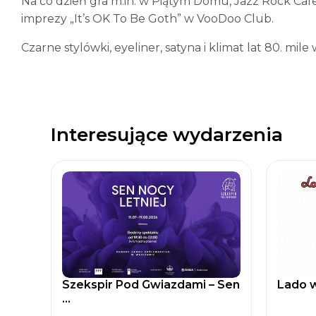
Na co dzień gra m.in. w Piątym Domu, Jazz Rock Cafe 
imprezy „It’s OK To Be Goth” w VooDoo Club.
Czarne stylówki, eyeliner, satyna i klimat lat 80. mile 
Interesujące wydarzenia
Szekspir Pod Gwiazdami – Sen
Lado w
...