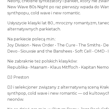
Neony, chłodne syntezatory i parkiet, który nie zwaln
New Wave 80s Night po raz pierwszy wpada do Warsz
synthpopu, cold wave i new romantic.
Usłyszycie klasyki lat 80., mroczny romantyzm, tane
alternatywnych parkietach.
Na parkiecie polecą m.in.:
Joy Division • New Order • The Cure • The Smiths • De
Devo • Siouxsie and the Banshees • Soft Cell • OMD •
Nie zabraknie też polskich klasyków:
Republika • Maanam • Klaus Mitffoch • Kapitan Nemo •
DJ Preston
DJ i selekcjoner związany z alternatywną sceną Krak
synthpop, cold wave i new romantic — od kultowych 
neonów.