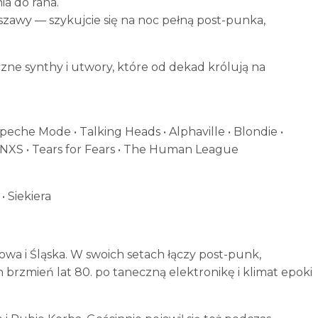
ia do rana.
awy — szykujcie się na noc pełną post-punka,
czne synthy i utwory, które od dekad królują na
peche Mode • Talking Heads • Alphaville • Blondie •
 INXS • Tears for Fears • The Human League
 Siekiera
owa i Śląska. W swoich setach łączy post-punk,
brzmień lat 80. po taneczną elektronikę i klimat epoki