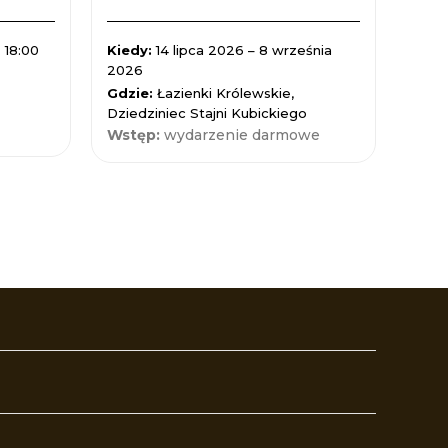
 18:00
Kiedy:
14 lipca 2026 – 8 września
Kied
2026
Gdzi
Gdzie:
Łazienki Królewskie,
Nauk
Dziedziniec Stajni Kubickiego
Wst
Wstęp:
wydarzenie darmowe