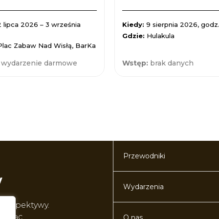
2 lipca 2026 – 3 września
Kiedy:
9 sierpnia 2026, godz.
Gdzie:
Hulakula
Plac Zabaw Nad Wisłą, BarKa
:
wydarzenie darmowe
Wstęp:
brak danych
Przewodniki
Wydarzenia
perspektywy.
worząc
O nas