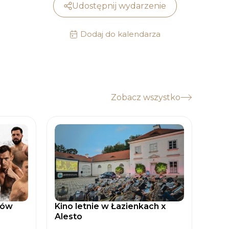
Udostępnij wydarzenie
Dodaj do kalendarza
Zobacz wszystko
tów
Kino letnie w Łazienkach x
Zaćm
Alesto
Spad