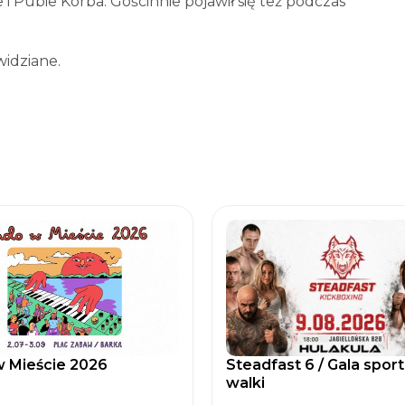
i Pubie Korba. Gościnnie pojawił się też podczas
widziane.
 Mieście 2026
Steadfast 6 / Gala spor
walki