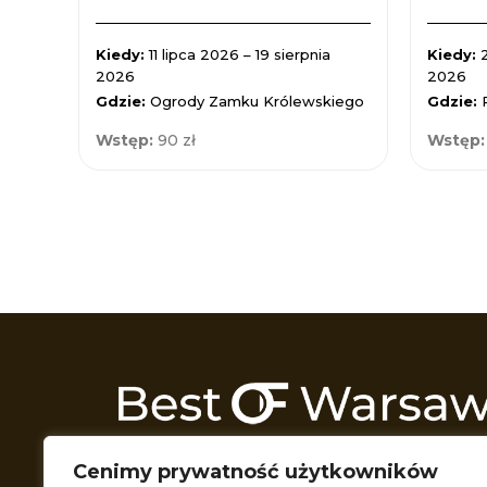
Kiedy:
11 lipca 2026 – 19 sierpnia
Kiedy:
2026
2026
Gdzie:
Ogrody Zamku Królewskiego
Gdzie:
Wstęp:
90 zł
Wstęp
Odkrywamy Warszawę z każdej możliwej 
Cenimy prywatność użytkowników
Przeszukujemy wszelkie zakątki miasta t