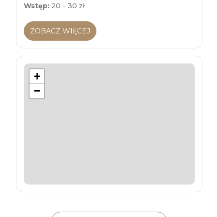
Wstęp:
20 – 30 zł
ZOBACZ WIĘCEJ
+
−