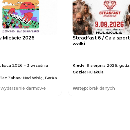
 Mieście 2026
Steadfast 6 / Gala spor
walki
2 lipca 2026 – 3 września
Kiedy:
9 sierpnia 2026, godz.
Gdzie:
Hulakula
Plac Zabaw Nad Wisłą, BarKa
:
wydarzenie darmowe
Wstęp:
brak danych