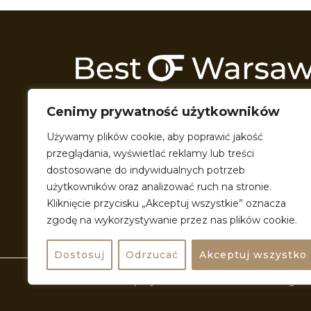
Odkrywamy Warszawę z każdej możliwej 
Cenimy prywatność użytkowników
Przeszukujemy wszelkie zakątki miasta t
przeróżne formy multimedialne, by podzie
Używamy plików cookie, aby poprawić jakość
pięknem miasta, w którym razem żyjemy. P
przeglądania, wyświetlać reklamy lub treści
doświadczać Warszawy i jeszcze bardziej si
dostosowane do indywidualnych potrzeb
użytkowników oraz analizować ruch na stronie.
Kliknięcie przycisku „Akceptuj wszystkie” oznacza
zgodę na wykorzystywanie przez nas plików cookie.
Dostosuj
Odrzucać
Akceptuj wszystko
Stworzone z pasji © BestofWarsaw 2024 All rights