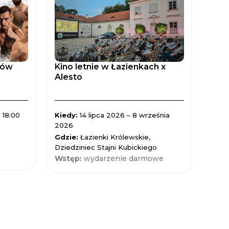
tów
Kino letnie w Łazienkach x
Zaćm
Alesto
Spad
 18:00
Kiedy:
14 lipca 2026 – 8 września
Kied
2026
Gdzi
Gdzie:
Łazienki Królewskie,
Nauk
Dziedziniec Stajni Kubickiego
Wst
Wstęp:
wydarzenie darmowe