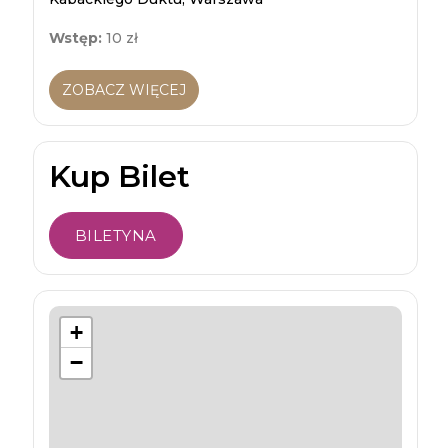
Wstęp:
10 zł
ZOBACZ WIĘCEJ
Kup Bilet
BILETYNA
+
−