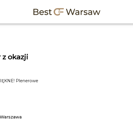
 z okazji
IĘKNE! Plenerowe
, Warszawa