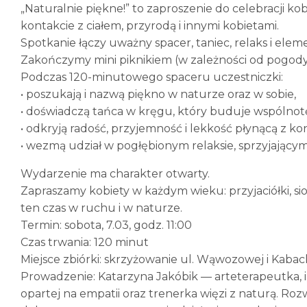
„Naturalnie piękne!” to zaproszenie do celebracji k
kontakcie z ciałem, przyrodą i innymi kobietami.
Spotkanie łączy uważny spacer, taniec, relaks i eleme
Zakończymy mini piknikiem (w zależności od pogody
Podczas 120-minutowego spaceru uczestniczki:
• poszukają i nazwą piękno w naturze oraz w sobie,
• doświadczą tańca w kręgu, który buduje wspólnotę
• odkryją radość, przyjemność i lekkość płynącą z ko
• wezmą udział w pogłębionym relaksie, sprzyjającym
Wydarzenie ma charakter otwarty.
Zapraszamy kobiety w każdym wieku: przyjaciółki, sio
ten czas w ruchu i w naturze.
Termin: sobota, 7.03, godz. 11:00
Czas trwania: 120 minut
Miejsce zbiórki: skrzyżowanie ul. Wąwozowej i Kaba
Prowadzenie: Katarzyna Jakóbik — arteterapeutka, 
opartej na empatii oraz trenerka więzi z naturą. R