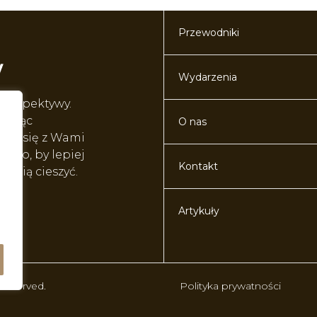
Przewodniki
Wydarzenia
perspektywy.
worząc
O nas
lić się z Wami
o to, by lepiej
Kontakt
ę nią cieszyć.
Artykuły
 reserved.
Polityka prywatności