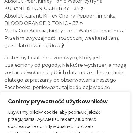
Absolut Pear, Kinley Tonic Water, cytryna
KURANT & TONIC CHERRY – 34 zł
Absolut Kurant, Kinley Cherry Pepper, limonka
BLOOD ORANGE & TONIC – 37 zł
Malfy Con Arancia, Kinley Tonic Water, pomarańcza
Przełam zwyczajność i rozpocznij weekend tam,
gdzie lato trwa najdłużej!
Jesteśmy lokalem sezonowym, który jest
uzależniony od pogody. Niektóre wydarzenia mogą
zostać odwołane, bądź ich data może ulec zmianie,
dlatego zapraszamy do obserwowania naszego
Facebooka, ponieważ tutaj będą pojawiać się
aktualizacje.
Cenimy prywatność użytkowników
Zjecie u nas pycha rzeczy od Tacos la fiesta!
Chcesz zrobić u nas rezerwację? Napisz!
Używamy plików cookie, aby poprawić jakość
kontakt@gruntiwoda.com
przeglądania, wyświetlać reklamy lub treści
Przyjmujemy rezerwacje tylko od grup 10+.
dostosowane do indywidualnych potrzeb
Resztę zapraszamy bez rezerwacji – znajdzie się