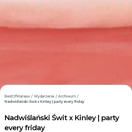
BestOfWarsaw
Wydarzenia
Archiwum
/
/
/
Nadwiślański Świt x Kinley | party every friday
Nadwiślański Świt x Kinley | party
every friday