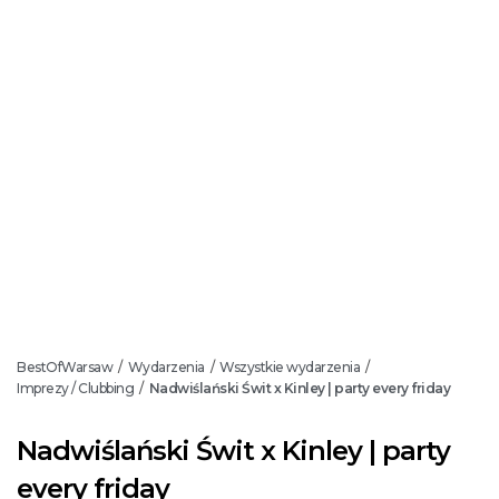
BestOfWarsaw
Wydarzenia
Wszystkie wydarzenia
/
/
/
Imprezy / Clubbing
Nadwiślański Świt x Kinley | party every friday
/
Nadwiślański Świt x Kinley | party
every friday