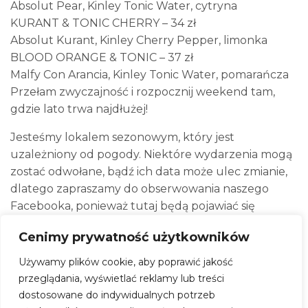
Absolut Pear, Kinley Tonic Water, cytryna
KURANT & TONIC CHERRY – 34 zł
Absolut Kurant, Kinley Cherry Pepper, limonka
BLOOD ORANGE & TONIC – 37 zł
Malfy Con Arancia, Kinley Tonic Water, pomarańcza
Przełam zwyczajność i rozpocznij weekend tam,
gdzie lato trwa najdłużej!
Jesteśmy lokalem sezonowym, który jest
uzależniony od pogody. Niektóre wydarzenia mogą
zostać odwołane, bądź ich data może ulec zmianie,
dlatego zapraszamy do obserwowania naszego
Facebooka, ponieważ tutaj będą pojawiać się
aktualizacje.
Cenimy prywatność użytkowników
Zjecie u nas pycha rzeczy od Tacos la fiesta!
Chcesz zrobić u nas rezerwację? Napisz!
Używamy plików cookie, aby poprawić jakość
kontakt@gruntiwoda.com
przeglądania, wyświetlać reklamy lub treści
Przyjmujemy rezerwacje tylko od grup 10+.
dostosowane do indywidualnych potrzeb