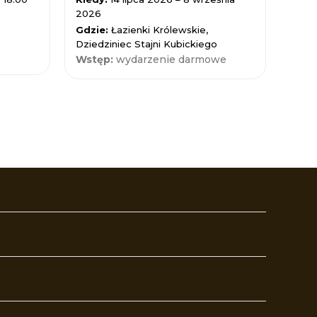
2026
Gdzi
Gdzie:
Łazienki Królewskie,
Nauk
Dziedziniec Stajni Kubickiego
Wst
Wstęp:
wydarzenie darmowe