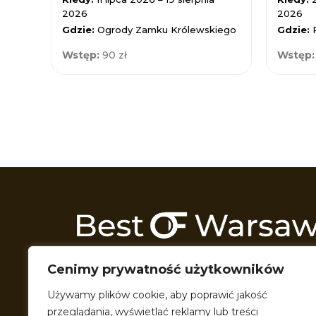
2026
2026
Gdzie:
Ogrody Zamku Królewskiego
Gdzie:
Wstęp:
90 zł
Wstęp
Odkrywamy Warszawę z każdej możliwej 
Cenimy prywatność użytkowników
Przeszukujemy wszelkie zakątki miasta t
przeróżne formy multimedialne, by podzie
Używamy plików cookie, aby poprawić jakość
pięknem miasta, w którym razem żyjemy. P
przeglądania, wyświetlać reklamy lub treści