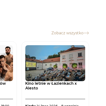
Zobacz wszystko
tów
Kino letnie w Łazienkach x
Zaćm
Alesto
Spad
 18:00
Kiedy:
14 lipca 2026 – 8 września
Kied