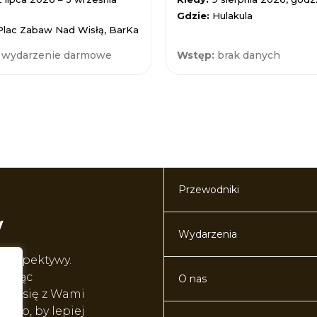
Gdzie:
Hulakula
Plac Zabaw Nad Wisłą, BarKa
:
wydarzenie darmowe
Wstęp:
brak danych
Przewodniki
Wydarzenia
perspektywy.
worząc
O nas
lić się z Wami
o to, by lepiej