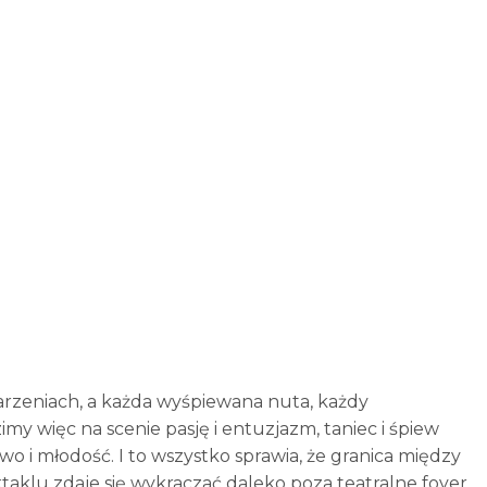
zeniach, a każda wyśpiewana nuta, każdy
my więc na scenie pasję i entuzjazm, taniec i śpiew
stwo i młodość. I to wszystko sprawia, że granica między
ktaklu zdaje się wykraczać daleko poza teatralne foyer,