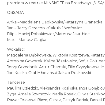
premiera w teatrze MINSKOFF na Broadwayu /USA/ 1
OBSADA:
Anka –Magdalena Dąbkowska/Katarzyna Granecka
Jan – Jerzy Grzechnik/Jakub Józefowicz
Filip – Maciej Robakiewicz/Mateusz Jakubiec
Max – Mariusz Czajka
Wokaliści:
Magdalena Dąbkowska, Wiktoria Kostrzewa, Katarzy
Antonina Goworek, Kalina Józefowicz, Sofija Polupa
Jerzy Grzechnik, Artur Chamski, Filip Czyżykowski, M
Jan Kraska, Olaf Młodziński, Jakub Rutkowski
Tancerze:
Paulina Dziedzic, Aleksandra Kosińska, Inga Gołębiow
Zyga, Amelia Szymczyk, Nadia Rosiak, Oliwia Stańko
Paweł Orłowski, Błażej Ciszek, Patryk Darłak, Daniel P