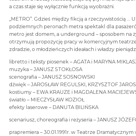
a czas staje się wyłącznie funkcją wyobraźni.
„METRO”. Gdzieś między fikcją a rzeczywistością … Ul
podziemnych peronach metra spektakl dla pasażerów
metro jest domem, a underground – sposobem na życi
otrzymują propozycję pracy w komercyjnym teatrze. 
zdradzie, o młodzieńczych ideałach i władzy pieniądz
libretto i teksty piosenek – AGATA i MARYNA MIKL
muzyka – JANUSZ STOKŁOSA
scenografia – JANUSZ SOSNOWSKI
dźwięk – JAROSŁAW REGULSKI, KRZYSZTOF JARO
kostiumy – EWA KRAUZE i MAGDALENA MACIEJEW
światło – MIECZYSŁAW KOZIOŁ
efekty laserowe – DANUTA BILIŃSKA
scenariusz, choreografia i reżyseria – JANUSZ JÓZ
prapremiera – 30.01.1991r. w Teatrze Dramatycznym