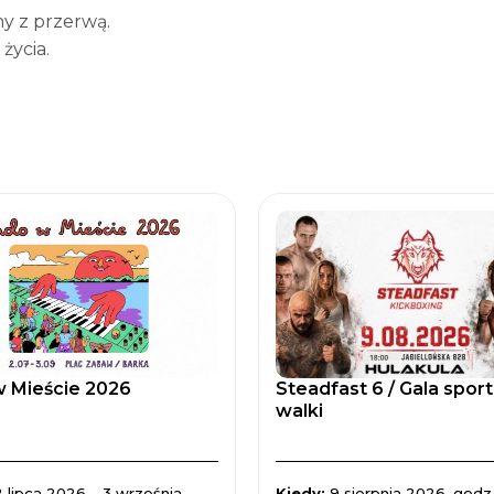
ny z przerwą.
życia.
 Mieście 2026
Steadfast 6 / Gala spor
walki
2 lipca 2026 – 3 września
Kiedy:
9 sierpnia 2026, godz.