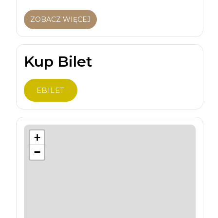
ZOBACZ WIĘCEJ
Kup Bilet
EBILET
+
−