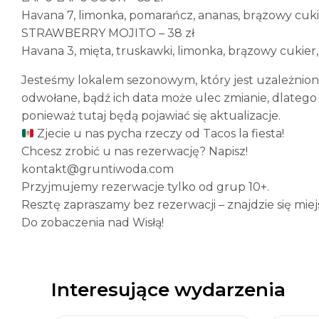
Havana 7, limonka, pomarańcz, ananas, brązowy cuk
STRAWBERRY MOJITO – 38 zł
Havana 3, mięta, truskawki, limonka, brązowy cukier,
Jesteśmy lokalem sezonowym, który jest uzależnio
odwołane, bądź ich data może ulec zmianie, dlate
ponieważ tutaj będą pojawiać się aktualizacje.
Zjecie u nas pycha rzeczy od Tacos la fiesta!
Chcesz zrobić u nas rezerwację? Napisz!
kontakt@gruntiwoda.com
Przyjmujemy rezerwacje tylko od grup 10+.
Resztę zapraszamy bez rezerwacji – znajdzie się mie
Do zobaczenia nad Wisłą!
Interesujące wydarzenia