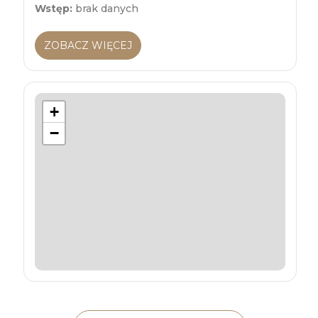
Wstęp:
brak danych
ZOBACZ WIĘCEJ
+
−