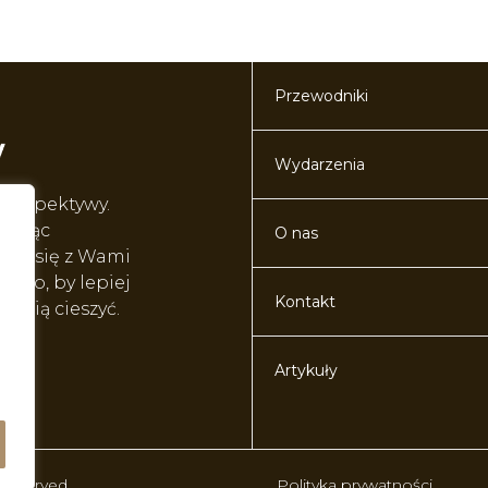
Przewodniki
Wydarzenia
perspektywy.
worząc
O nas
lić się z Wami
o to, by lepiej
Kontakt
ę nią cieszyć.
Artykuły
 reserved.
Polityka prywatności