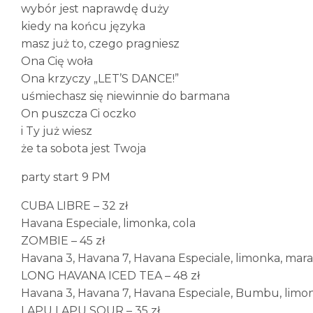
wybór jest naprawdę duży
kiedy na końcu języka
masz już to, czego pragniesz
Ona Cię woła
Ona krzyczy „LET’S DANCE!”
uśmiechasz się niewinnie do barmana
On puszcza Ci oczko
i Ty już wiesz
że ta sobota jest Twoja
party start 9 PM
CUBA LIBRE – 32 zł
Havana Especiale, limonka, cola
ZOMBIE – 45 zł
Havana 3, Havana 7, Havana Especiale, limonka, mar
LONG HAVANA ICED TEA – 48 zł
Havana 3, Havana 7, Havana Especiale, Bumbu, limonk
LAPU LAPU SOUR – 35 zł