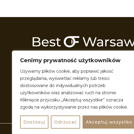
Odkrywamy Warszawę z każdej możliwej 
Cenimy prywatność użytkowników
Przeszukujemy wszelkie zakątki miasta t
przeróżne formy multimedialne, by podzie
Używamy plików cookie, aby poprawić jakość
pięknem miasta, w którym razem żyjemy. P
przeglądania, wyświetlać reklamy lub treści
doświadczać Warszawy i jeszcze bardziej si
dostosowane do indywidualnych potrzeb
użytkowników oraz analizować ruch na stronie.
Kliknięcie przycisku „Akceptuj wszystkie” oznacza
zgodę na wykorzystywanie przez nas plików cookie.
Dostosuj
Odrzucać
Akceptuj wszystko
Stworzone z pasji © BestofWarsaw 2024 All rights