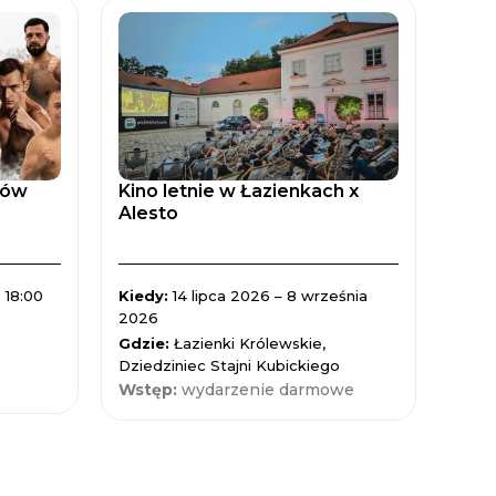
tów
Kino letnie w Łazienkach x
Zaćm
Alesto
Spad
 18:00
Kiedy:
14 lipca 2026 – 8 września
Kied
2026
Gdzi
Gdzie:
Łazienki Królewskie,
Nauk
Dziedziniec Stajni Kubickiego
Wst
Wstęp:
wydarzenie darmowe