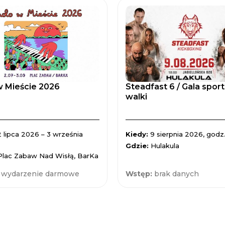
 Mieście 2026
Steadfast 6 / Gala spor
walki
2 lipca 2026 – 3 września
Kiedy:
9 sierpnia 2026, godz.
Gdzie:
Hulakula
Plac Zabaw Nad Wisłą, BarKa
:
wydarzenie darmowe
Wstęp:
brak danych