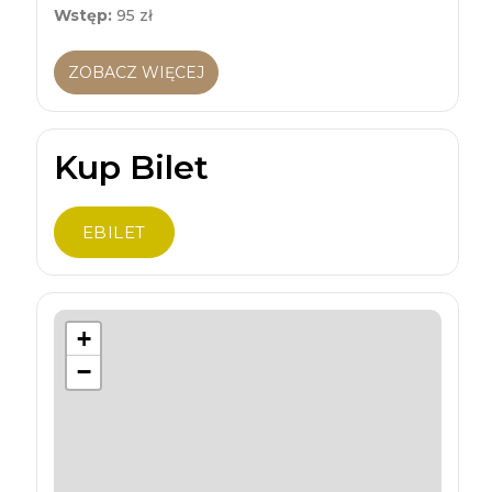
Wstęp:
95 zł
ZOBACZ WIĘCEJ
Kup Bilet
EBILET
+
−