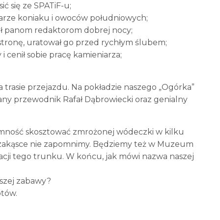
ić się ze SPATiF-u;
 barze koniaku i owoców południowych;
yczył panom redaktorom dobrej nocy;
 stronę, uratował go przed rychłym ślubem;
i cenił sobie pracę kamieniarza;
 na trasie przejazdu. Na pokładzie naszego „Ogórka”
any przewodnik Rafał Dąbrowiecki oraz genialny
emność skosztować zmrożonej wódeczki w kilku
ej zakąsce nie zapomnimy. Będziemy też w Muzeum
acji tego trunku. W końcu, jak mówi nazwa naszej
lszej zabawy?
otów.