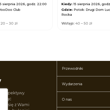
15 sierpnia 2026, godz. 22:00
Kiedy:
15 sierpnia 2026, godz
VooDoo Club
Gdzie:
Potok: Drugi Dom Lud
Rocka
:
20 – 30 zł
Wstęp:
40 – 50 zł
Przewodniki
Wydarzenia
perspektywy.
worząc
O nas
lić się z Wami