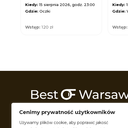
Kiedy:
15 sierpnia 2026, godz. 23:00
Kiedy:
Gdzie:
Oczki
Gdzie:
Wstęp:
120 zł
Wstęp
Odkrywamy Warszawę z każdej możliwej 
Cenimy prywatność użytkowników
Przeszukujemy wszelkie zakątki miasta t
przeróżne formy multimedialne, by podzie
Używamy plików cookie, aby poprawić jakość