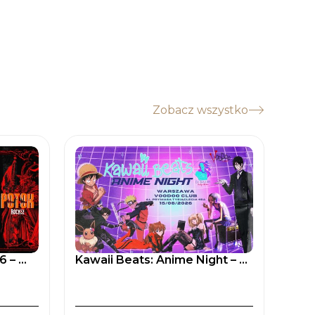
Zobacz wszystko
– ...
Kawaii Beats: Anime Night – ...
Andr