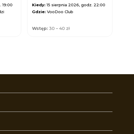
. 19:00
Kiedy:
15 sierpnia 2026, godz. 22:00
Kied
zi
Gdzie:
VooDoo Club
Gdzi
Wstęp:
30 – 40 zł
Wst