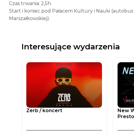
Czas trwania: 2,5h.
Start i koniec pod Pałacem Kultury i Nauki (autobus
Marszałkowskiej).
Interesujące wydarzenia
Zerb / koncert
New Wa
Prest