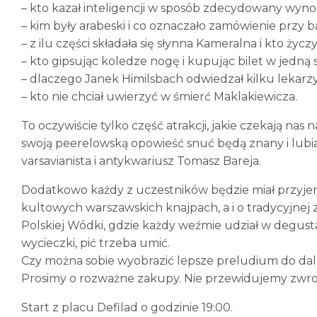
– kto kazał inteligencji w sposób zdecydowany wynos
– kim były arabeski i co oznaczało zamówienie przy
– z ilu części składała się słynna Kameralna i kto ż
– kto gipsując koledze nogę i kupując bilet w jedną
– dlaczego Janek Himilsbach odwiedzał kilku lekarzy 
– kto nie chciał uwierzyć w śmierć Maklakiewicza.
To oczywiście tylko część atrakcji, jakie czekają nas
swoją peerelowską opowieść snuć będą znany i lubi
varsavianista i antykwariusz Tomasz Bareja.
Dodatkowo każdy z uczestników będzie miał przyj
kultowych warszawskich knajpach, a i o tradycyjn
Polskiej Wódki, gdzie każdy weźmie udział w degust
wycieczki, pić trzeba umić.
Czy można sobie wyobrazić lepsze preludium do da
Prosimy o rozważne zakupy. Nie przewidujemy zwr
Start z placu Defilad o godzinie 19:00.