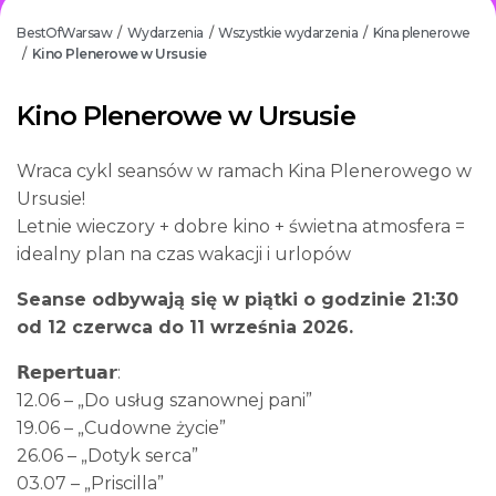
BestOfWarsaw
Wydarzenia
Wszystkie wydarzenia
Kina plenerowe
/
/
/
Kino Plenerowe w Ursusie
/
Kino Plenerowe w Ursusie
Wraca cykl seansów w ramach Kina Plenerowego w
Ursusie!
Letnie wieczory + dobre kino + świetna atmosfera =
idealny plan na czas wakacji i urlopów
Seanse odbywają się w piątki o godzinie 21:30
od 12 czerwca do 11 września 2026.
𝗥𝗲𝗽𝗲𝗿𝘁𝘂𝗮𝗿:
12.06 – „Do usług szanownej pani”
19.06 – „Cudowne życie”
26.06 – „Dotyk serca”
03.07 – „Priscilla”