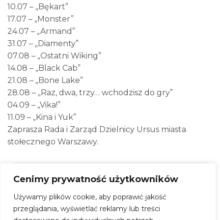
10.07 – „Bękart”
17.07 – „Monster”
24.07 – „Armand”
31.07 – „Diamenty”
07.08 – „Ostatni Wiking”
14.08 – „Black Cab”
21.08 – „Bone Lake”
28.08 – „Raz, dwa, trzy… wchodzisz do gry”
04.09 – „Vika!”
11.09 – „Kina i Yuk”
Zaprasza Rada i Zarząd Dzielnicy Ursus miasta
stołecznego Warszawy.
Kino Plenerowe w Ursusie
Cenimy prywatność użytkowników
Używamy plików cookie, aby poprawić jakość
Kiedy:
12 czerwca 2026 – 11 września 2026
przeglądania, wyświetlać reklamy lub treści
Gdzie:
Park Czechowicki