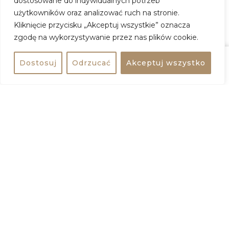
dostosowane do indywidualnych potrzeb
Adres:
ul. Michała Spisaka, 02-495 Warszawa
użytkowników oraz analizować ruch na stronie.
Kliknięcie przycisku „Akceptuj wszystkie” oznacza
Wstęp:
wydarzenie darmowe
zgodę na wykorzystywanie przez nas plików cookie.
ZOBACZ WIĘCEJ
Dostosuj
Odrzucać
Akceptuj wszystko
Udostępnij
bezpłatne
+
−