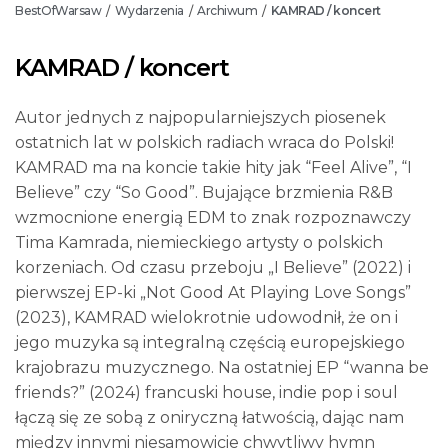
BestOfWarsaw
Wydarzenia
Archiwum
KAMRAD / koncert
/
/
/
KAMRAD / koncert
Autor jednych z najpopularniejszych piosenek
ostatnich lat w polskich radiach wraca do Polski!
KAMRAD ma na koncie takie hity jak “Feel Alive”, “I
Believe” czy “So Good”. Bujające brzmienia R&B
wzmocnione energią EDM to znak rozpoznawczy
Tima Kamrada, niemieckiego artysty o polskich
korzeniach. Od czasu przeboju „I Believe” (2022) i
pierwszej EP-ki „Not Good At Playing Love Songs”
(2023), KAMRAD wielokrotnie udowodnił, że on i
jego muzyka są integralną częścią europejskiego
krajobrazu muzycznego. Na ostatniej EP “wanna be
friends?” (2024) francuski house, indie pop i soul
łączą się ze sobą z oniryczną łatwością, dając nam
między innymi niesamowicie chwytliwy hymn