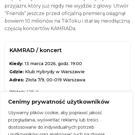
przyjaźni, który już nigdy nie wyjdzie z głowy. Utwór
“Friends” jeszcze przed oficjalną premierą osiągnął
bowiem 10 milionów na TikToku i stał się nieodłączną
częścią koncertów KAMRADa.
KAMRAD / koncert
Kiedy:
13 marca 2026, godz. 19:00
Gdzie:
Klub Hybrydy w Warszawie
Adres:
Złota 7/9, 00-019 Warszawa
Wstęp:
128 zł
Cenimy prywatność użytkowników
ZOBACZ WIĘCEJ
Używamy plików cookie, aby poprawić jakość
przeglądania, wyświetlać reklamy lub treści
dostosowane do indywidualnych potrzeb
Kup Bilet
użytkowników oraz analizować ruch na stronie.