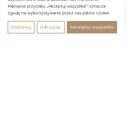
Kliknięcie przycisku „Akceptuj wszystkie” oznacza
zgodę na wykorzystywanie przez nas plików cookie.
GOING
EBILET
Dostosuj
Odrzucać
Akceptuj wszystko
Udostępnij
Kup bilet
+
−
Udostępnij wydarzenie