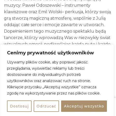
muzycy: Paweł Odoszewski – instrumenty
klawiszowe oraz Emil Wolski– perkusja, którzy swoją
grą stworzą magiczną atmosferę, wspólnie z Julią
oddając całe serce i emocje zawarte w utworach.
Dopełnieniem tego muzycznego spektaklu będą
tancerze, którzy wprowadzą Was w niezwykły świat
wizualnych emocji, podkreślając każdą nutę i każde
słowo.
Cenimy prywatność użytkowników
Debiutancki album Julii zapowiadały m.in. single:
Używamy plików cookie, aby poprawić jakość
Granica, Wstyd, raz dwa trzy oraz Dobrze się mamy
przeglądania, wyświetlać reklamy lub treści
MSNR.
dostosowane do indywidualnych potrzeb
użytkowników oraz analizować ruch na stronie.
Fani Julii mieli już okazję usłyszeć wybrane utwory
Kliknięcie przycisku „Akceptuj wszystkie” oznacza
podczas festiwali: Next Fest, Co Jest Grane i Green
zgodę na wykorzystywanie przez nas plików cookie.
Olsztyn Festiwal. Natomiast teraz, podczas koncertu
premierowego wybrzmią wszystkie utwory, które
Dostosuj
Odrzucać
Akceptuj wszystko
Udostępnij
Kup bilet
znacie z albumu „Sublimacja”.