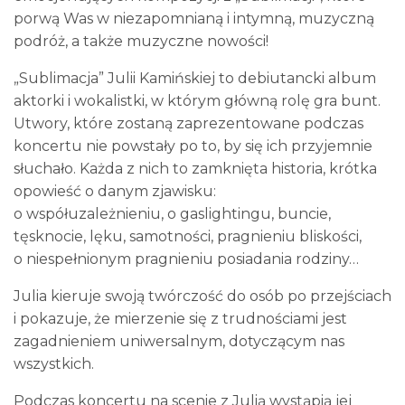
porwą Was w niezapomnianą i intymną, muzyczną
podróż, a także muzyczne nowości!
„Sublimacja” Julii Kamińskiej to debiutancki album
aktorki i wokalistki, w którym główną rolę gra bunt.
Utwory, które zostaną zaprezentowane podczas
koncertu nie powstały po to, by się ich przyjemnie
słuchało. Każda z nich to zamknięta historia, krótka
opowieść o danym zjawisku:
o współuzależnieniu, o gaslightingu, buncie,
tęsknocie, lęku, samotności, pragnieniu bliskości,
o niespełnionym pragnieniu posiadania rodziny…
Julia kieruje swoją twórczość do osób po przejściach
i pokazuje, że mierzenie się z trudnościami jest
zagadnieniem uniwersalnym, dotyczącym nas
wszystkich.
Podczas koncertu na scenie z Julią wystąpią jej