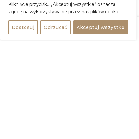
Kliknięcie przycisku „Akceptuj wszystkie” oznacza
zgodę na wykorzystywanie przez nas plików cookie.
ZOBACZ WIĘCEJ
Dostosuj
Odrzucać
Akceptuj wszystko
Udostępnij
Kup bilet
+
−
Udostępnij wydarzenie