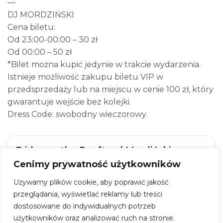
—
DJ MORDZIŃSKI
Cena biletu:
Od 23:00-00:00 – 30 zł
Od 00:00 – 50 zł
*Bilet można kupić jedynie w trakcie wydarzenia.
Istnieje możliwość zakupu biletu VIP w
przedsprzedaży lub na miejscu w cenie 100 zł, który
gwarantuje wejście bez kolejki.
Dress Code: swobodny wieczorowy.
Friday on the Rooftop | Mordiński
Cenimy prywatność użytkowników
Kiedy:
20 marca 2026, godz. 23:00
Używamy plików cookie, aby poprawić jakość
Gdzie:
Level 27
przeglądania, wyświetlać reklamy lub treści
Adres:
Al. Jerozolimskie 123a, 02-017 Warszawa
dostosowane do indywidualnych potrzeb
użytkowników oraz analizować ruch na stronie.
Wstęp:
30 – 50 zł