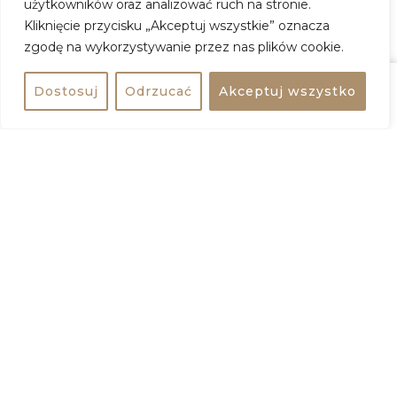
Kup Bilet
użytkowników oraz analizować ruch na stronie.
Kliknięcie przycisku „Akceptuj wszystkie” oznacza
zgodę na wykorzystywanie przez nas plików cookie.
GOING
Dostosuj
Odrzucać
Akceptuj wszystko
Udostępnij
Kup bilet
+
−
Udostępnij wydarzenie