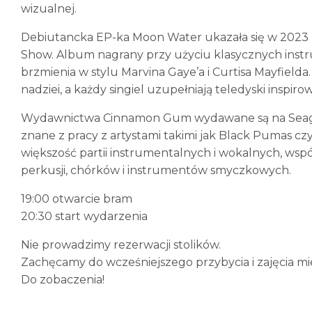
wizualnej.
Debiutancka EP-ka Moon Water ukazała się w 2023 
Show. Album nagrany przy użyciu klasycznych instr
brzmienia w stylu Marvina Gaye’a i Curtisa Mayfielda.
nadziei, a każdy singiel uzupełniają teledyski inspir
Wydawnictwa Cinnamon Gum wydawane są na Seagul
znane z pracy z artystami takimi jak Black Pumas c
większość partii instrumentalnych i wokalnych, wsp
perkusji, chórków i instrumentów smyczkowych.
19:00 otwarcie bram
20:30 start wydarzenia
Nie prowadzimy rezerwacji stolików.
Zachęcamy do wcześniejszego przybycia i zajęcia mie
Do zobaczenia!