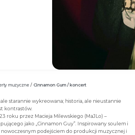
erty muzyczne
Cinnamon Gum / koncert
/
ale starannie wykreowana; historia, ale nieustannie
t kontrastów.
 roku przez Macieja Milewskiego (MaJLo) –
tępującego jako „Cinnamon Guy”. Inspirowany soulem i
e z nowoczesnym podejściem do produkcji muzycznej i