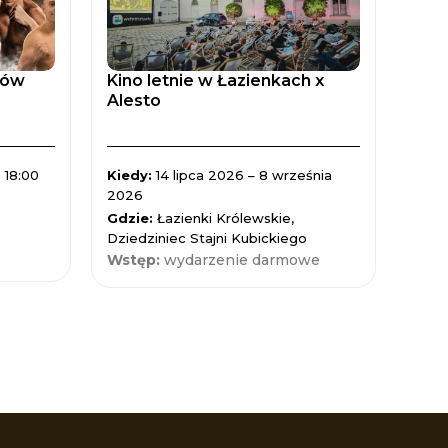
tów
Kino letnie w Łazienkach x
Zaćm
Alesto
Spad
 18:00
Kiedy:
14 lipca 2026 – 8 września
Kied
2026
Gdzi
Gdzie:
Łazienki Królewskie,
Nauk
Dziedziniec Stajni Kubickiego
Wst
Wstęp:
wydarzenie darmowe