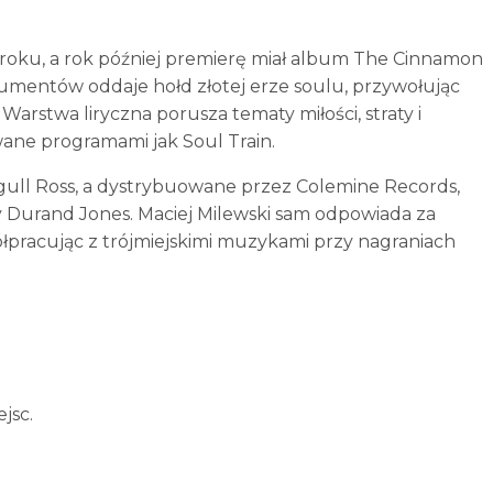
roku, a rok później premierę miał album The Cinnamon
umentów oddaje hołd złotej erze soulu, przywołując
 Warstwa liryczna porusza tematy miłości, straty i
owane programami jak Soul Train.
l Ross, a dystrybuowane przez Colemine Records,
zy Durand Jones. Maciej Milewski sam odpowiada za
ółpracując z trójmiejskimi muzykami przy nagraniach
jsc.