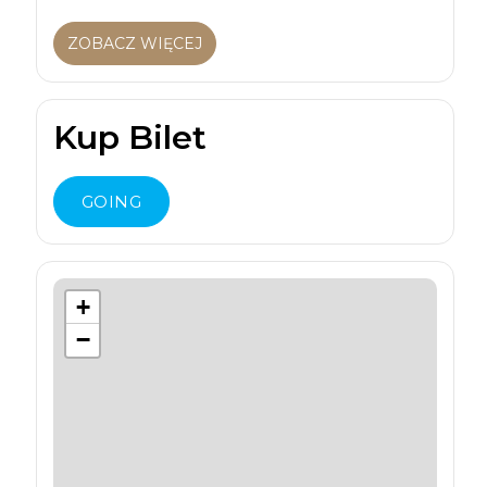
ZOBACZ WIĘCEJ
Kup Bilet
GOING
+
−