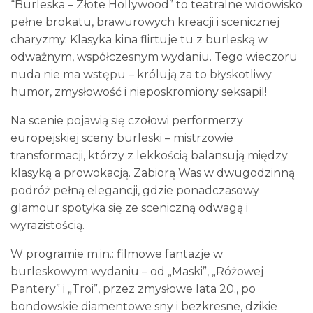
“Burleska – Złote Hollywood” to teatralne widowisko
pełne brokatu, brawurowych kreacji i scenicznej
charyzmy. Klasyka kina flirtuje tu z burleską w
odważnym, współczesnym wydaniu. Tego wieczoru
nuda nie ma wstępu – królują za to błyskotliwy
humor, zmysłowość i nieposkromiony seksapil!
Na scenie pojawią się czołowi performerzy
europejskiej sceny burleski – mistrzowie
transformacji, którzy z lekkością balansują między
klasyką a prowokacją. Zabiorą Was w dwugodzinną
podróż pełną elegancji, gdzie ponadczasowy
glamour spotyka się ze sceniczną odwagą i
wyrazistością.
W programie m.in.: filmowe fantazje w
burleskowym wydaniu – od „Maski”, „Różowej
Pantery” i „Troi”, przez zmysłowe lata 20., po
bondowskie diamentowe sny i bezkresne, dzikie