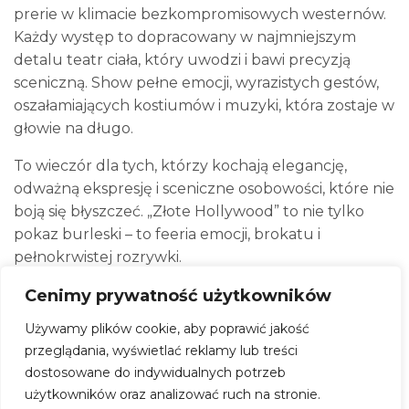
prerie w klimacie bezkompromisowych westernów.
Każdy występ to dopracowany w najmniejszym
detalu teatr ciała, który uwodzi i bawi precyzją
sceniczną. Show pełne emocji, wyrazistych gestów,
oszałamiających kostiumów i muzyki, która zostaje w
głowie na długo.
To wieczór dla tych, którzy kochają elegancję,
odważną ekspresję i sceniczne osobowości, które nie
boją się błyszczeć. „Złote Hollywood” to nie tylko
pokaz burleski – to feeria emocji, brokatu i
pełnokrwistej rozrywki.
Poznaj gwiazdy wieczoru:
Cenimy prywatność użytkowników
– Kate Rex – charyzmatyczna artystka, która
Używamy plików cookie, aby poprawić jakość
przenosi widzów do lat 50. Inspirowana Marilyn
przeglądania, wyświetlać reklamy lub treści
Monroe i Złotą Erą Hollywood, łączy klasykę z
dostosowane do indywidualnych potrzeb
nowoczesnością. Jej hipnotyzujący głos prowadzi
użytkowników oraz analizować ruch na stronie.
show i tworzy niezapomniany klimat.