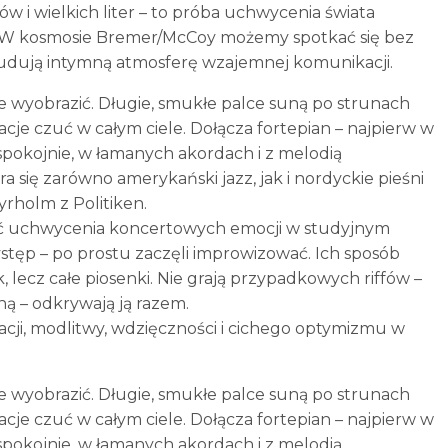
i wielkich liter – to próba uchwycenia świata
i. W kosmosie Bremer/McCoy możemy spotkać się bez
udują intymną atmosferę wzajemnej komunikacji.
bie wyobrazić. Długie, smukłe palce suną po strunach
cje czuć w całym ciele. Dołącza fortepian – najpierw w
pokojnie, w łamanych akordach i z melodią
a się zarówno amerykański jazz, jak i nordyckie pieśni
yrholm z Politiken.
ęć uchwycenia koncertowych emocji w studyjnym
ystęp – po prostu zaczęli improwizować. Ich sposób
, lecz całe piosenki. Nie grają przypadkowych riffów –
zną – odkrywają ją razem.
ji, modlitwy, wdzięczności i cichego optymizmu w
bie wyobrazić. Długie, smukłe palce suną po strunach
cje czuć w całym ciele. Dołącza fortepian – najpierw w
pokojnie, w łamanych akordach i z melodią