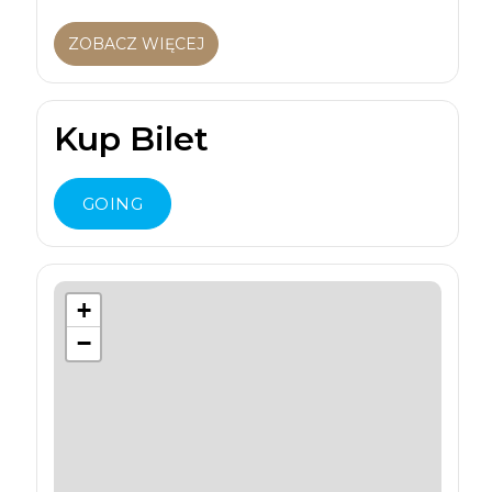
ZOBACZ WIĘCEJ
Kup Bilet
GOING
+
−