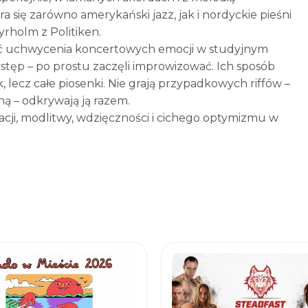
a się zarówno amerykański jazz, jak i nordyckie pieśni
yrholm z Politiken.
ęć uchwycenia koncertowych emocji w studyjnym
ystęp – po prostu zaczęli improwizować. Ich sposób
, lecz całe piosenki. Nie grają przypadkowych riffów –
zną – odkrywają ją razem.
ji, modlitwy, wdzięczności i cichego optymizmu w