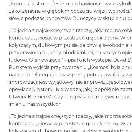
„Kosmos” jest manifestem pozbawionym wykrzykników 
zakorzeniona w głębokim poczuciu więzi i wolnośc
słów, a podczas koncertów Duńczycy w skupieniu b
„To jedna z najpiękniejszych rzeczy, jakie można so
kontrabasu, niosąc w przestrzeń głębokie tony. Wibra
kołyszącym, dubowym pulsie, za chwilę swobodnie, s
przyprawioną błękitnymi odcieniami, na których opier
ludowe. Olśniewające.” – pisał o ich występie David D
Punktem wyjścia przy tworzeniu „Kosmos” była ch
nagraniu. Dlatego pierwszą sesję potraktowali jak w
improwizacji jest wyjątkowy: nie improwizują solówek
opowiadają historię. Nie wiedzą, jaką, dopóki nie zac
Utwory Bremer/McCoy niosą w sobie motywy medytac
imieniu nas wszystkich.
„To jedna z najpiękniejszych rzeczy, jakie można so
kontrabasu, niosąc w przestrzeń głębokie tony. Wibra
kołyszącym, dubowym pulsie, za chwilę swobodnie, s