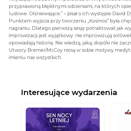
przyprawioną błękitnymi odcieniami, na których opier
ludowe. Olśniewające.” – pisał o ich występie David D
Punktem wyjścia przy tworzeniu „Kosmos” była ch
nagraniu. Dlatego pierwszą sesję potraktowali jak w
improwizacji jest wyjątkowy: nie improwizują solówek
opowiadają historię. Nie wiedzą, jaką, dopóki nie zac
Utwory Bremer/McCoy niosą w sobie motywy medytac
imieniu nas wszystkich.
Interesujące wydarzenia