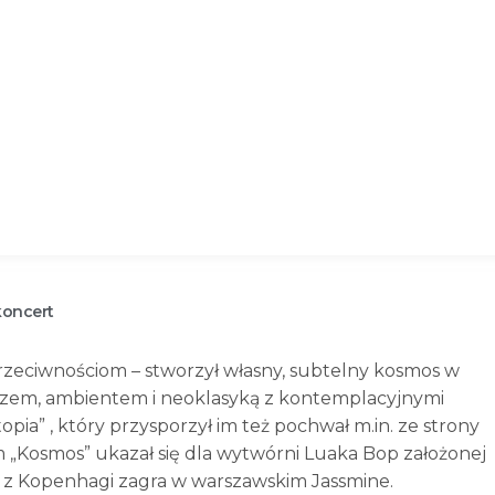
koncert
eciwnościom – stworzył własny, subtelny kosmos w
jazzem, ambientem i neoklasyką z kontemplacyjnymi
pia” , który przysporzył im też pochwał m.in. ze strony
um „Kosmos” ukazał się dla wytwórni Luaka Bop założonej
t z Kopenhagi zagra w warszawskim Jassmine.