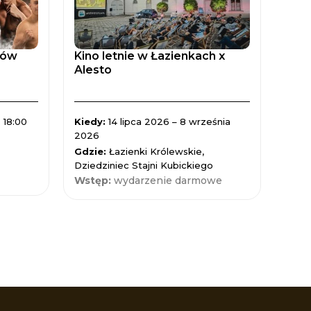
tów
Kino letnie w Łazienkach x
Zaćm
Alesto
Spad
 18:00
Kiedy:
14 lipca 2026 – 8 września
Kied
2026
Gdzi
Gdzie:
Łazienki Królewskie,
Nauk
Dziedziniec Stajni Kubickiego
Wst
Wstęp:
wydarzenie darmowe