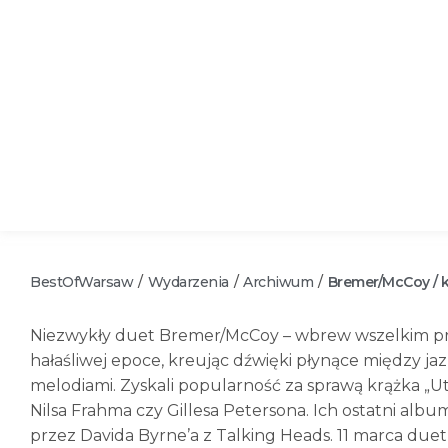
BestOfWarsaw
Wydarzenia
Archiwum
Bremer/McCoy / 
/
/
/
Niezwykły duet Bremer/McCoy – wbrew wszelkim prz
hałaśliwej epoce, kreując dźwięki płynące między 
melodiami. Zyskali popularność za sprawą krążka „Uto
Nilsa Frahma czy Gillesa Petersona. Ich ostatni alb
przez Davida Byrne’a z Talking Heads. 11 marca due