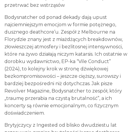
przetrwać bez wstrząsów
Bodysnatcher od ponad dekady dają upust
najciemniejszym emocjom w formie potężnego,
dusznego deathcore’u. Zespół z Melbourne na
Florydzie znany jest z miażdżących breakdownów,
złowieszczej atmosfery i bezlitosnej intensywności,
które na żywo działają niczym katarsis. Ich ostatnie w
dorobku wydawnictwo, EP-ka “Vile Conduct”
(2024), to kolejny krok w stronę dźwiękowej
bezkompromisowości – jeszcze cięższy, surowszy i
bardziej bezpośredni niż dotychczas. Jak pisze
Revolver Magazine, Bodysnatcher to zespół, który
„traumę przerabia na czystą brutalność”, a ich
koncerty są równie emocjonalnym, co fizycznym
doświadczeniem.
Brytyjczycy z Ingested od blisko dwudziestu lat