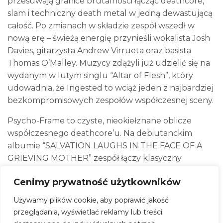
przesuwają granice brutalności łącząc deathcore,
slam i techniczny death metal w jedną dewastującą
całość. Po zmianach w składzie zespół wszedł w
nową erę – świeżą energię przynieśli wokalista Josh
Davies, gitarzysta Andrew Virrueta oraz basista
Thomas O’Malley. Muzycy zdążyli już udzielić się na
wydanym w lutym singlu “Altar of Flesh”, który
udowadnia, że Ingested to wciąż jeden z najbardziej
bezkompromisowych zespołów współczesnej sceny.
Psycho-Frame to czyste, nieokiełznane oblicze
współczesnego deathcore’u. Na debiutanckim
albumie “SALVATION LAUGHS IN THE FACE OF A
GRIEVING MOTHER” zespół łączy klasyczny
amerykański brutal z chaosem i gniewem nowej fali.
Cenimy prywatność użytkowników
Ich brzmienie to precyzyjna destrukcja, która nie
daje chwili wytchnienia.
Używamy plików cookie, aby poprawić jakość
przeglądania, wyświetlać reklamy lub treści
Nowy nabytek legendarnej wytwórni Nuclear Blast,