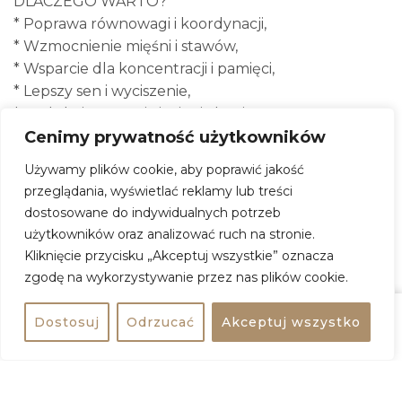
DLACZEGO WARTO?
* Poprawa równowagi i koordynacji,
* Wzmocnienie mięśni i stawów,
* Wsparcie dla koncentracji i pamięci,
* Lepszy sen i wyciszenie,
* Redukcja stresu i ciśnienia krwi,
* Dobry nastrój i nowe znajomości.
Cenimy prywatność użytkowników
Używamy plików cookie, aby poprawić jakość
WAŻNE INFORMACJE:
przeglądania, wyświetlać reklamy lub treści
– Zajęcia są bezpłatne,
dostosowane do indywidualnych potrzeb
– Nie obowiązują zapisy – przyjdź na czas!
użytkowników oraz analizować ruch na stronie.
Kliknięcie przycisku „Akceptuj wszystkie” oznacza
zgodę na wykorzystywanie przez nas plików cookie.
Bezpłatne Tai Chi dla seniorów
Kiedy:
23 marca 2026, godz. 10:30
Dostosuj
Odrzucać
Akceptuj wszystko
Udostępnij
bezpłatne
Gdzie:
Galeria Północna
Adres:
Światowida 17, 03-144 Warszawa