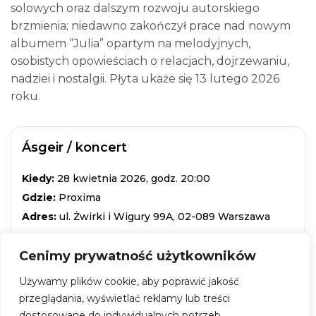
solowych oraz dalszym rozwoju autorskiego
brzmienia; niedawno zakończył prace nad nowym
albumem “Julia” opartym na melodyjnych,
osobistych opowieściach o relacjach, dojrzewaniu,
nadziei i nostalgii. Płyta ukaże się 13 lutego 2026
roku.
Ásgeir / koncert
Kiedy:
28 kwietnia 2026, godz. 20:00
Gdzie:
Proxima
Adres:
ul. Żwirki i Wigury 99A, 02-089 Warszawa
Wstęp:
127 zł
Cenimy prywatność użytkowników
ZOBACZ WIĘCEJ
Używamy plików cookie, aby poprawić jakość
przeglądania, wyświetlać reklamy lub treści
dostosowane do indywidualnych potrzeb