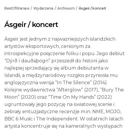
BestOfWarsaw
Wydarzenia
Archiwum
Ásgeir / koncert
/
/
/
Ásgeir / koncert
Ásgeir jest jednym z najważniejszych islandzkich
artystów eksportowych, cenionym za
introspekcyjne połączenie folku i popu. Jego debiut
“Dýrð í dauðaþögn” przeszedł do historii jako
najlepiej sprzedający się album debiutanta w
Islandii, a międzynarodowy rozgłos przyniosła mu
anglojęzyczna wersja “In The Silence” (2014).
Kolejne wydawnictwa “Afterglow” (2017), “Bury The
Moon” (2020) oraz “Time On My Hands” (2022)
ugruntowały jego pozycję na światowej scenie i
zebrały entuzjastyczne recenzje m.in. NME, MOJO,
BBC 6 Music i The Independent. W ostatnich latach
artysta koncentruje się na kameralnych występach