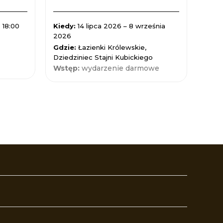
 18:00
Kiedy:
14 lipca 2026 – 8 września
Kied
2026
Gdzi
Gdzie:
Łazienki Królewskie,
Nauk
Dziedziniec Stajni Kubickiego
Wst
Wstęp:
wydarzenie darmowe