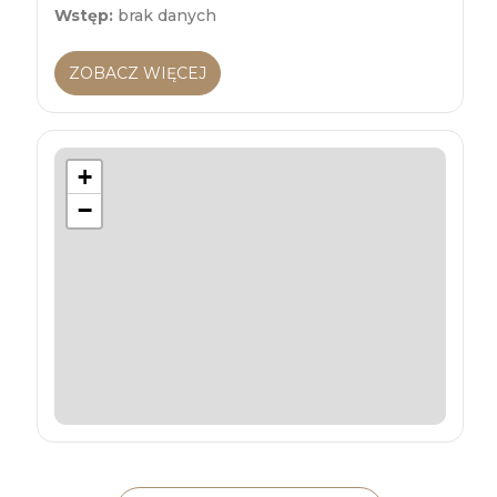
Wstęp:
brak danych
ZOBACZ WIĘCEJ
+
−