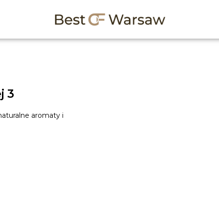
j 3
aturalne aromaty i