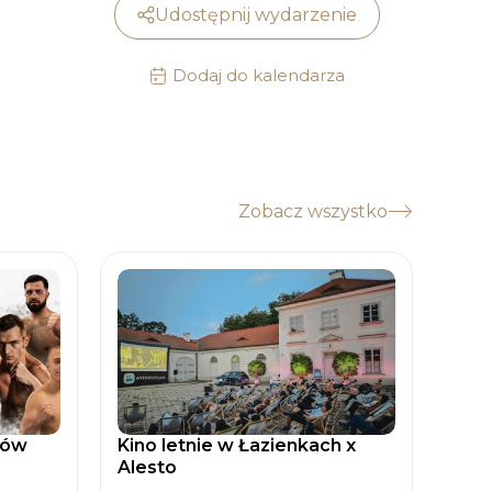
Udostępnij wydarzenie
Dodaj do kalendarza
Zobacz wszystko
tów
Kino letnie w Łazienkach x
Zaćm
Alesto
Spad