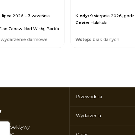
2 lipca 2026 – 3 września
Kiedy:
9 sierpnia 2026, godz.
Gdzie:
Hulakula
Plac Zabaw Nad Wisłą, BarKa
:
wydarzenie darmowe
Wstęp:
brak danych
Przewodniki
Wydarzenia
perspektywy.
worząc
O nas