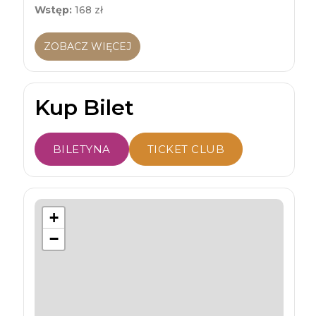
Wstęp:
168 zł
ZOBACZ WIĘCEJ
Kup Bilet
BILETYNA
TICKET CLUB
+
−