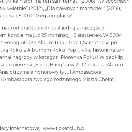
, „Kilka historii na ten sam temat” (2006), „W spodniach
ię świetnie” (2012), „Dla naiwnych marzycieli” (2016),
ie w ponad 500 000 egzemplarzy!
 nagród branżowych. Jest jedną z najczęściej
im koncie ma już 25 nominacji i 9 statuetek. W 2004
z Fonografii i za Album Roku Pop („Samotność po
tką Roku z Albumem Roku Pop („Kilka historii na ten
garnął nagrody w kategorii Piosenka Roku i Wideoklip
sk do piosenki „Bang, Bang”, a w 2017 roku za Album
 Ania otrzymała honorowy tytuł Ambasadora
ł Ambasadora swojego rodzinnego Miasta Chełm.
daży internetowej: www.ticketclub.pl