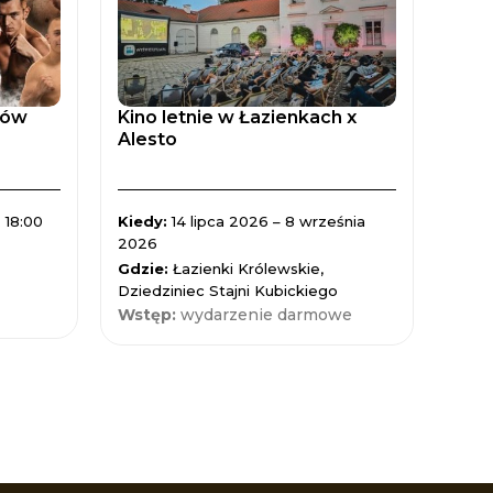
tów
Kino letnie w Łazienkach x
Zaćm
Alesto
Spad
 18:00
Kiedy:
14 lipca 2026 – 8 września
Kied
2026
Gdzi
Gdzie:
Łazienki Królewskie,
Nauk
Dziedziniec Stajni Kubickiego
Wst
Wstęp:
wydarzenie darmowe