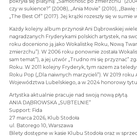
pokryła się platyną: „Samotność po zmierzchu” (2004)
czy w sukience?” (2008), „Ania Movie” (2010), „Bawię s
„The Best Of” (2017). Jej krążki rozeszły się w sum
Każdy kolejny album przynosił Ani Dąbrowskiej wiele
nagradzanych Fryderykami polskich artystek, na swo
roku doceniono ją jako Wokalistkę Roku, Nową Twar
zmierzchu”). W 2006 roku ponownie została Wokalis
sam temat”), a jej utwór „Trudno mi się przyznać” z
Roku. W 2011 kolejny Fryderyk, tym razem za teledy
Roku Pop („Dla naiwnych marzycieli”). W 2019 roku
Województwa Lubelskiego, a w 2024 honorowy tytu
Artystka aktualnie pracuje nad swoją nową płytą.
ANIA DĄBROWSKA „SUBTELNIE”
Support: Fida
27 marca 2026, Klub Stodoła
ul. Batorego 10, Warszawa
Bilety dostępne w kasie Klubu Stodoła oraz w sprze