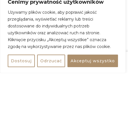
Cenimy prywatność użytkowników
Aktywne czwartki z PGE Narodowym
Używamy plików cookie, aby poprawić jakość
przeglądania, wyświetlać reklamy lub treści
Kiedy:
19 marca 2026, godz. 19:00
dostosowane do indywidualnych potrzeb
Gdzie:
Błonia PGE Narodowego
użytkowników oraz analizować ruch na stronie.
Kliknięcie przycisku „Akceptuj wszystkie” oznacza
Adres:
al. Księcia Poniatowskiego J. 1, 03-901
zgodę na wykorzystywanie przez nas plików cookie.
Warszawa
Wstęp:
wydarzenie darmowe
Dostosuj
Odrzucać
Akceptuj wszystko
Udostępnij
bezpłatne
ZOBACZ WIĘCEJ
+
−