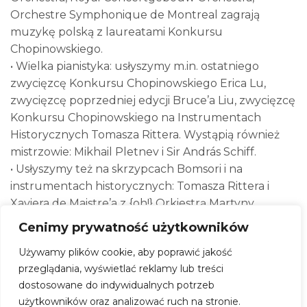
Orchestre Symphonique de Montreal zagrają
muzykę polską z laureatami Konkursu
Chopinowskiego.
• Wielka pianistyka: usłyszymy m.in. ostatniego
zwycięzcę Konkursu Chopinowskiego Erica Lu,
zwycięzcę poprzedniej edycji Bruce’a Liu, zwycięzcę
Konkursu Chopinowskiego na Instrumentach
Historycznych Tomasza Rittera. Wystąpią również
mistrzowie: Mikhail Pletnev i Sir András Schiff.
• Usłyszymy też na skrzypcach Bomsori i na
instrumentach historycznych: Tomasza Rittera i
Xaviera de Maistre’a z {oh!} Orkiestrą Martyny
Pastuszki, Chouchane Siranossian z Martinem Garcíą
Cenimy prywatność użytkowników
Garcíą (!) i Roela Dieltiensa z Frankiem Braleyem.
Używamy plików cookie, aby poprawić jakość
Czeka nas festiwal perfekcyjnych brzmień i
przeglądania, wyświetlać reklamy lub treści
znamienitych interpretacji.
dostosowane do indywidualnych potrzeb
użytkowników oraz analizować ruch na stronie.