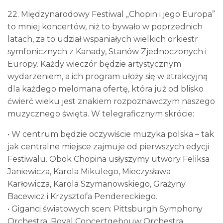
22. Międzynarodowy Festiwal „Chopin i jego Europa”
to mniej koncertów, niż to bywało w poprzednich
latach, za to udział wspaniałych wielkich orkiestr
symfonicznych z Kanady, Stanów Zjednoczonych i
Europy. Każdy wieczór będzie artystycznym
wydarzeniem, a ich program ułoży się w atrakcyjną
dla każdego melomana ofertę, która już od blisko
ćwierć wieku jest znakiem rozpoznawczym naszego
muzycznego święta. W telegraficznym skrócie:
• W centrum będzie oczywiście muzyka polska – tak
jak centralne miejsce zajmuje od pierwszych edycji
Festiwalu. Obok Chopina usłyszymy utwory Feliksa
Janiewicza, Karola Mikulego, Mieczysława
Karłowicza, Karola Szymanowskiego, Grażyny
Bacewicz i Krzysztofa Pendereckiego.
• Giganci światowych scen: Pittsburgh Symphony
Orchestra, Royal Concertgebouw Orchestra,