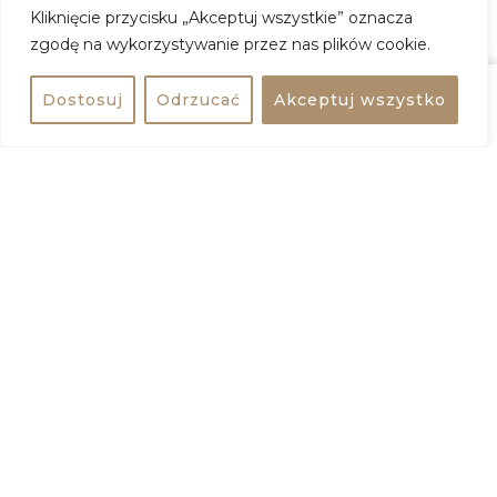
Program festiwalu
Kliknięcie przycisku „Akceptuj wszystkie” oznacza
zgodę na wykorzystywanie przez nas plików cookie.
Bilety
Dostosuj
Odrzucać
Akceptuj wszystko
Udostępnij
Kup bilet
22. Międzynarodowy Festiwal Muzyczny
Chopin i jego Europa
Kiedy:
23 sierpnia 2026 – 6 września 2026
Gdzie:
Filharmonia Narodowa, Studio Koncertowe
Polskiego Radia im. Witolda Lutosławskiego
Adres:
ul. Jasna 5, 00-950 Warszawa Warszawa
Wstęp:
50 – 170 zł
ZOBACZ WIĘCEJ