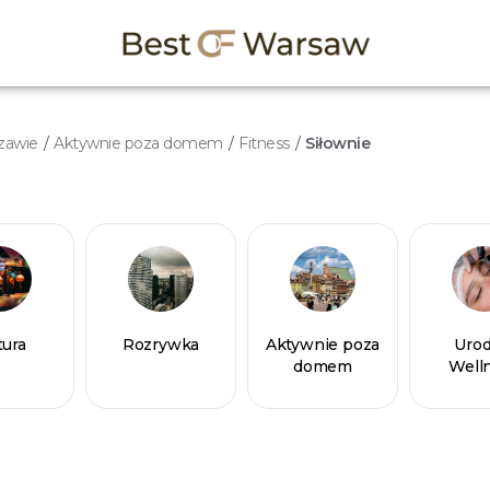
szawie
/
Aktywnie poza domem
/
Fitness
/
Siłownie
tura
Rozrywka
Aktywnie poza
Urod
domem
Well