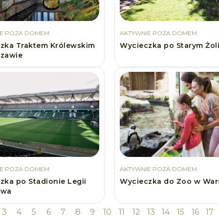
IE POZA DOMEM
AKTYWNIE POZA DOMEM
zka Traktem Królewskim
Wycieczka po Starym Żol
zawie
IE POZA DOMEM
AKTYWNIE POZA DOMEM
zka po Stadionie Legii
Wycieczka do Zoo w War
awa
3
4
5
6
7
8
9
10
11
12
13
14
15
16
17