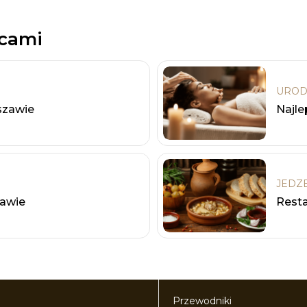
scami
UROD
zawie
Najle
JEDZ
zawie
Resta
Przewodniki