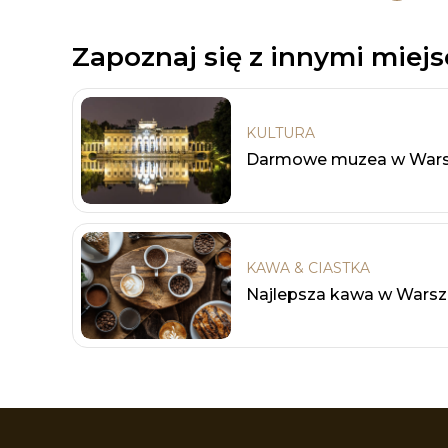
Zapoznaj się z innymi miej
KULTURA
Darmowe muzea w Wars
KAWA & CIASTKA
Najlepsza kawa w Wars