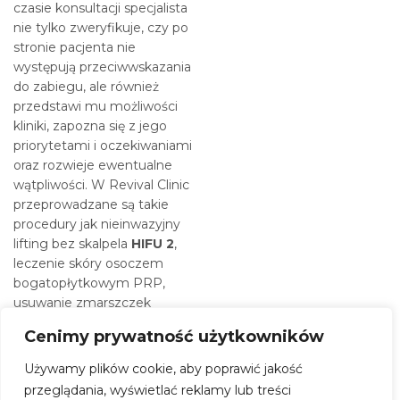
czasie konsultacji specjalista
nie tylko zweryfikuje, czy po
stronie pacjenta nie
występują przeciwwskazania
do zabiegu, ale również
przedstawi mu możliwości
kliniki, zapozna się z jego
priorytetami i oczekiwaniami
oraz rozwieje ewentualne
wątpliwości. W Revival Clinic
przeprowadzane są takie
procedury jak nieinwazyjny
lifting bez skalpela
HIFU 2
,
leczenie skóry osoczem
bogatopłytkowym PRP,
usuwanie zmarszczek
toksyną botulinową,
Cenimy prywatność użytkowników
odmładzanie nowej generacji
Endolifting Fotona 4D,
Używamy plików cookie, aby poprawić jakość
wypełnianie zmarszczek
przeglądania, wyświetlać reklamy lub treści