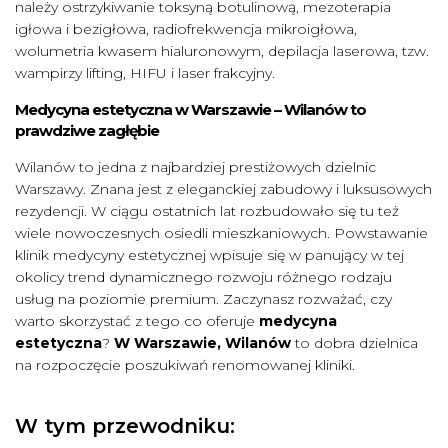
należy ostrzykiwanie toksyną botulinową, mezoterapia
igłowa i bezigłowa, radiofrekwencja mikroigłowa,
wolumetria kwasem hialuronowym, depilacja laserowa, tzw.
wampirzy lifting, HIFU i laser frakcyjny.
Medycyna estetyczna w Warszawie – Wilanów to
prawdziwe zagłębie
Wilanów to jedna z najbardziej prestiżowych dzielnic
Warszawy. Znana jest z eleganckiej zabudowy i luksusowych
rezydencji. W ciągu ostatnich lat rozbudowało się tu też
wiele nowoczesnych osiedli mieszkaniowych. Powstawanie
klinik medycyny estetycznej wpisuje się w panujący w tej
okolicy trend dynamicznego rozwoju różnego rodzaju
usług na poziomie premium. Zaczynasz rozważać, czy
warto skorzystać z tego co oferuje
medycyna
estetyczna
?
W Warszawie, Wilanów
to dobra dzielnica
na rozpoczęcie poszukiwań renomowanej kliniki.
W tym przewodniku: