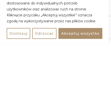
kwasem hialuronowym,
dostosowane do indywidualnych potrzeb
mezoterapia iniekcyjna oraz
użytkowników oraz analizować ruch na stronie.
powiększanie i modelowanie
Kliknięcie przycisku „Akceptuj wszystkie” oznacza
ust.
zgodę na wykorzystywanie przez nas plików cookie.
strona
strona
Zasugeruj
Zobacz na mapie
Udostępnij
Zobacz na mapie
www
www
Dostosuj
Odrzucać
Akceptuj wszystko
+
NaNowo
−
Klinika definiuje swoją misję
Sarmacka 10, Warszawa
jako odkrywanie piękna na
nowo. Z tej idei zrodził się
pomysł na jej nazwę. Pacjenci
doceniają nie tylko
skuteczność oferowanych
zabiegów i ich widoczne
efekty, ale również
wyróżniającą się empatię i