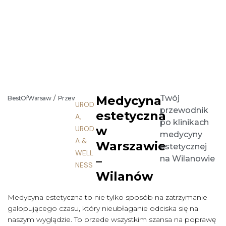
Medycyna
Twój
BestOfWarsaw
/
Przewodniki
/
Uroda & Wellness
/
Uroda
/
Medycyna este
UROD
przewodnik
estetyczna
A
,
po klinikach
w
UROD
medycyny
A &
Warszawie
estetycznej
WELL
–
na Wilanowie
NESS
Wilanów
Medycyna estetyczna to nie tylko sposób na zatrzymanie
galopującego czasu, który nieubłaganie odciska się na
naszym wyglądzie. To przede wszystkim szansa na poprawę