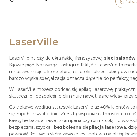
Zobac
LaserVille
LaserVille należy do ukraińskiej franczyzowej
sieci salonów 
Kijowie pięć. Na uwagę zasługuje fakt, że LaserVille to marka
mnóstwo miejsc, które oferują szeroki zakres zabiegów med
bardzo wąska specjalizacja oznacza dążenie do perfekcyjne
W LaserVille możesz poddać się epilacji laserowej praktyczni
skutecznie i bezboleśnie eliminuje nawet jasne włosy, przy
Co ciekawe według statystyk LaserVille aż 40% klientów to 
się zupełnie swobodnie. Zresztą wspaniała atmosfera to coś 
kawę, herbatę, a nawet szampana czy rum z colą. To wszys
bezpieczna, szybka i
bezbolesna depilacja laserowa
, dzi
pewność, że Twoja skóra zawsze jest gotowa na plażę, basen