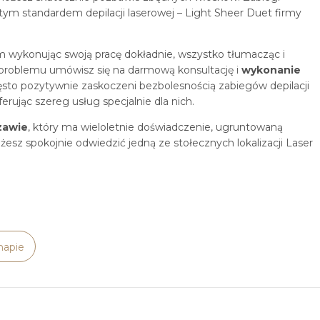
tym standardem depilacji laserowej – Light Sheer Duet firmy
om wykonując swoją pracę dokładnie, wszystko tłumacząc i
 problemu umówisz się na darmową konsultację i
wykonanie
ęsto pozytywnie zaskoczeni bezbolesnością zabiegów depilacji
rując szereg usług specjalnie dla nich.
zawie
, który ma wieloletnie doświadczenie, ugruntowaną
sz spokojnie odwiedzić jedną ze stołecznych lokalizacji Laser
mapie