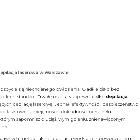
epilacja laserowa w Warszawie
pozbycie się niechcianego owłosienia. Gładkie ciało bez
 lecz standard. Trwałe rezultaty zapewnia tylko
depilacja
rujących depilację laserową. Jednak efektywność i bezpieczeństwo
cji laserowej, umiejętności i dokładności personelu.
 którym zapomnisz o uciążliwym goleniu, znienawidzonym
sami.
 z dawnych metod, jak np. depilacja woskiem, z powodzeniem