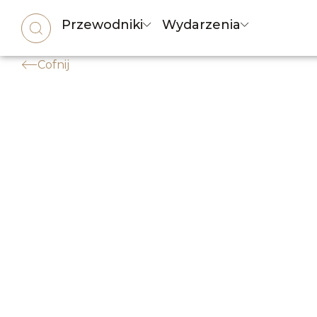
Przewodniki
Wydarzenia
Cofnij
URODA
,
URODA & WELLNESS
Depilacja laserowa w W
Twój przewodnik po skutecznej i bezpiecz