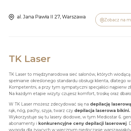
al. Jana Pawła II 27, Warszawa
Zobacz na m
TK Laser
TK Laser to międzynarodowa sieć salonów, których wiodącą
spełnianie określonego standardu obsługi klienta, dlatego 
Kompetentni, a przy tym sympatyczni specjaliści najpierw 
Na każdym etapie wizyty czujesz komfort, troskę oraz dbało
W TK Laser możesz zdecydować się na
depilację laserową
rąk, nóg, pachy, szyja, twarz czy
depilacja laserowa bikini
Wykorzystuje się tu lasery diodowe, w tym Mediostar 6. gene
abonamenty i
konkurencyjne ceny depilacji laserowej
. 
wygoda dla żyjących w wiecznym niedoczasie warszawiakó