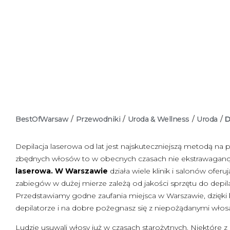
BestOfWarsaw
/
Przewodniki
/
Uroda & Wellness
/
Uroda
/
D
Depilacja laserowa od lat jest najskuteczniejszą metodą na 
zbędnych włosów to w obecnych czasach nie ekstrawagancja,
laserowa. W
Warszawie
działa wiele klinik i salonów ofe
zabiegów w dużej mierze zależą od jakości sprzętu do depila
Przedstawiamy godne zaufania miejsca w Warszawie, dzięki
depilatorze i na dobre pożegnasz się z niepożądanymi wło
Ludzie usuwali włosy już w czasach starożytnych. Niektóre