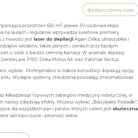
zobacz stronę www
2
Imponująca przestrzeń 650 m
, prawie 30-osobowa ekipa
ywa na laurach i regularnie wprowadza światowe premiery
ą z nowości jest
laser do depilacji
Again Deka, ultraszybkie i
odzajów włosków, także jasnych i cienkich przy każdym
et u osób o bardzo ciemnej karnacji. W arsenale depilacji
R, GentleLase PRO, Deka Motus AX oraz Palomar Vectus.
inic wybrać. Profesjonaliści w trakcie konsultacji dopasują opcję,
się bólu. Wydajne systemy chłodzenia pozwalają zminimalizować
m aż kilkadziesiąt topowych zabiegów medycyny estetycznej, w
h nazwy zdradzają efekty. Możesz wybrać „Brazylijskie Pośladki”,
iejsce dla wszystkich pań i panów, których celem jest
skuteczna
dobre samopoczucie i pewność siebie.