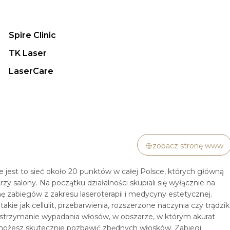
Spire Clinic
TK Laser
LaserCare
zobacz stronę www
jest to sieć około 20 punktów w całej Polsce, których główną
rzy salony. Na początku działalności skupiali się wyłącznie na
mę zabiegów z zakresu laseroterapii i medycyny estetycznej.
akie jak cellulit, przebarwienia, rozszerzone naczynia czy trądzik
strzymanie wypadania włosów, w obszarze, w którym akurat
ła możesz skutecznie pozbawić zbędnych włosków. Zabiegi