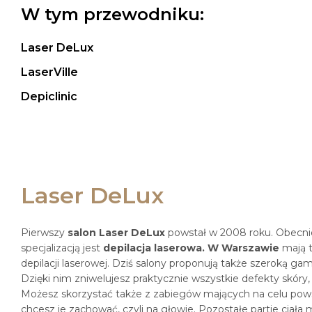
W tym przewodniku:
Laser DeLux
LaserVille
Depiclinic
Laser DeLux
Pierwszy
salon Laser DeLux
powstał w 2008 roku. Obecnie 
specjalizacją jest
depilacja laserowa. W Warszawie
mają t
depilacji laserowej. Dziś salony proponują także szeroką ga
Dzięki nim zniwelujesz praktycznie wszystkie defekty skóry, t
Możesz skorzystać także z zabiegów mających na celu pow
chcesz je zachować, czyli na głowie. Pozostałe partie cia