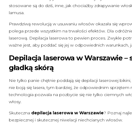
stosowane są do dziś, inne, jak chociażby zdrapywanie wło
lamusa.
Prawdziwą rewolucją w usuwaniu włosów okazała się wprow
polega przede wszystkim na trwałości efektów. Dla odróżni
laserową. Depilacja laserowa to pewien proces. Zwykle po
ważne jest, aby poddać się jej w odpowiednich warunkach, j
Depilacja laserowa w Warszawie – sa
gładką skórą
Nie tylko panie chętnie poddają się depilacji laserowej biki
nie boją się lasera, tym bardziej, że odpowiednim sprzęte
technologia pozwala na pozbycie się nie tylko ciemnych włosó
włosy.
Skuteczna
depilacja laserowa w Warszawie
? Poznaj najl
bezpiecznej i skutecznej niwelacji niechcianych włosów.