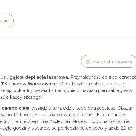
apie
zobacz stronę www
 usługą jest
depilacja laserowa
. Przynależność do sieci oznacz
w
TK Laser w Warszawie
możesz liczyć na solidną obsługę.
zbierają dokładny wywiad a następnie omawiają plan zabiegowy.
ść o każdy szczegół.
 całego ciała
, wszędzie tam, gdzie tego potrzebujesz. Obszar
.
Salon TK Laser jest szeroko otwarty dla Pań jak i dla Panów.
racji niemieckiej firmy Asclepion. Możesz liczyć na korzystne
Długie godziny otwarcia, od poniedziałku do soboty aż do 22. to
w.