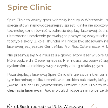
Spire Clinic
Spire Clinic to ważny gracz w branży beauty w Warszawie. 
specjalistów i najnowocześniejszy sprzęt. Klinika nie spocz
technologiczne również w zakresie depilacji laserowej. Jedn
ultramocne urządzenie pozwalające pozbyć się wszystkich r
fototypie skóry. Z kolei Thunder MT może być stosowany naw
laserowej jest jeszcze GentleMax Pro Plus, Cutera Excel H
Nie przejmuj się! Nie musisz się głowić, który laser w Spire Cl
która będzie dla Ciebie najlepsza. Nie musisz też obawiać 
dyskomfort, a niekiedy wręcz czynią zabieg relaksującym.
Poza depilacją laserową Spire Clinic oferuje swoim kliento
tym kombinacje kilku technik w autorskich pakietach, któryc
„Płaski Brzuch” lub „Wyrzeźbiony Brzuch”. Spire Clinic to m
depilacja laserowa.
Piękny wygląd i idące z nim w parze 
ul. Siedmiogrodzka 1/U13, Warszawa