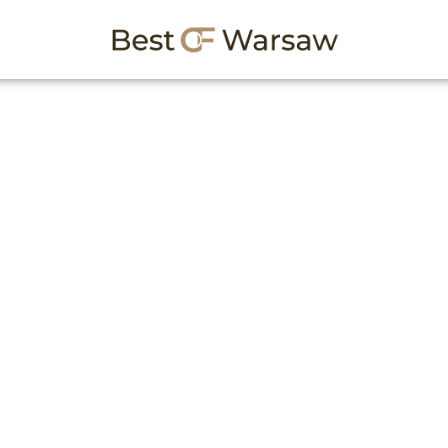
arszawie
nej depilacji laserowej w mieście