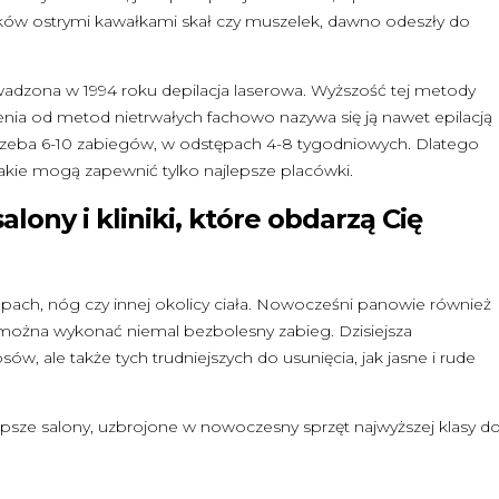
sków ostrymi kawałkami skał czy muszelek, dawno odeszły do
adzona w 1994 roku depilacja laserowa. Wyższość tej metody
enia od metod nietrwałych fachowo nazywa się ją nawet epilacją
trzeba 6-10 zabiegów, w odstępach 4-8 tygodniowych. Dlatego
akie mogą zapewnić tylko najlepsze placówki.
lony i kliniki, które obdarzą Cię
ni, pach, nóg czy innej okolicy ciała. Nowocześni panowie również
m można wykonać niemal bezbolesny zabieg. Dzisiejsza
w, ale także tych trudniejszych do usunięcia, jak jasne i rude
epsze salony, uzbrojone w nowoczesny sprzęt najwyższej klasy d