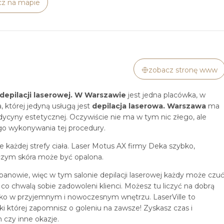
z na mapie
zobacz stronę www
depilacji laserowej. W
Warszawie
jest jedna placówka, w
, której jedyną usługą jest
depilacja laserowa. Warszawa
ma
ycyny estetycznej. Oczywiście nie ma w tym nic złego, ale
go wykonywania tej procedury.
e każdej strefy ciała. Laser Motus AX firmy Deka szybko,
 czym skóra może być opalona.
panowie, więc w tym salonie depilacji laserowej każdy może czu
co chwalą sobie zadowoleni klienci. Możesz tu liczyć na dobrą
tko w przyjemnym i nowoczesnym wnętrzu. LaserVille to
ęki której zapomnisz o goleniu na zawsze! Zyskasz czas i
 czy inne okazje.