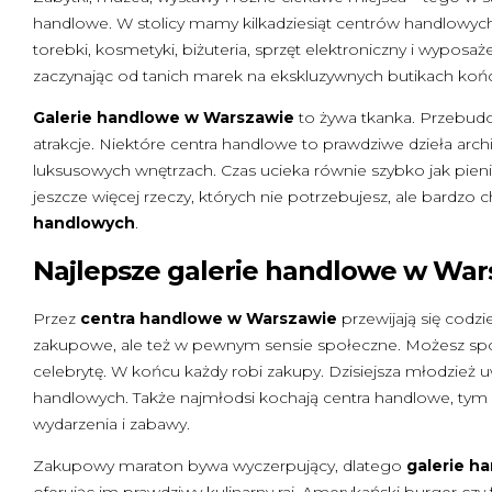
handlowe. W stolicy mamy kilkadziesiąt centrów handlowyc
torebki, kosmetyki, biżuteria, sprzęt elektroniczny i wyposaż
zaczynając od tanich marek na ekskluzywnych butikach koń
Galerie handlowe w Warszawie
to żywa tkanka. Przebudow
atrakcje. Niektóre centra handlowe to prawdziwe dzieła archi
luksusowych wnętrzach. Czas ucieka równie szybko jak pienią
jeszcze więcej rzeczy, których nie potrzebujesz, ale bardzo
handlowych
.
Najlepsze galerie handlowe w War
Przez
centra handlowe w Warszawie
przewijają się codzi
zakupowe, ale też w pewnym sensie społeczne. Możesz spo
celebrytę. W końcu każdy robi zakupy. Dzisiejsza młodzież u
handlowych. Także najmłodsi kochają centra handlowe, tym 
wydarzenia i zabawy.
Zakupowy maraton bywa wyczerpujący, dlatego
galerie h