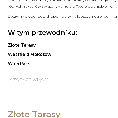
oferując im prawdziwy kulinarny raj. Amerykański burger czy
różnych zakątków świata rywalizują o Twoje podniebienie. Nie
Życzymy owocnego shoppingu w najlepszych galeriach ha
W tym przewodniku:
Złote Tarasy
Westfield Mokotów
Wola Park
ZOBACZ WIĘCEJ
Złote Tarasy