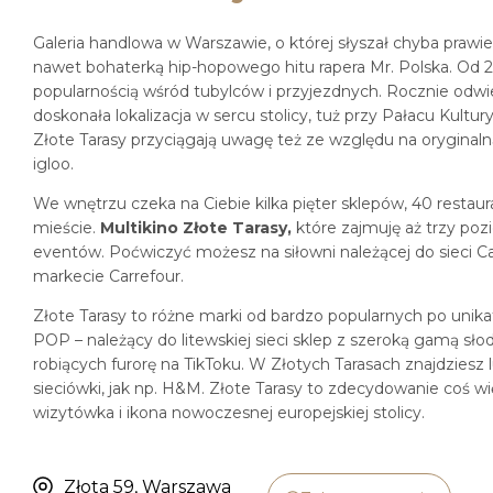
Galeria handlowa w Warszawie, o której słyszał chyba prawi
nawet bohaterką hip-hopowego hitu rapera Mr. Polska. Od 2
popularnością wśród tubylców i przyjezdnych. Rocznie odwie
doskonała lokalizacja w sercu stolicy, tuż przy Pałacu Kultu
Złote Tarasy przyciągają uwagę też ze względu na oryginal
igloo.
We wnętrzu czeka na Ciebie kilka pięter sklepów, 40 restaura
mieście.
Multikino Złote Tarasy,
które zajmuję aż trzy po
eventów. Poćwiczyć możesz na siłowni należącej do sieci C
markecie Carrefour.
Złote Tarasy to różne marki od bardzo popularnych po unikat
POP – należący do litewskiej sieci sklep z szeroką gamą słod
robiących furorę na TikToku. W Złotych Tarasach znajdziesz 
sieciówki, jak np. H&M. Złote Tarasy to zdecydowanie coś wi
wizytówka i ikona nowoczesnej europejskiej stolicy.
Złota 59, Warszawa