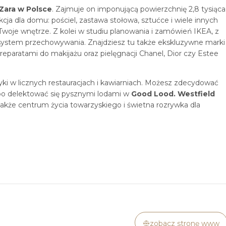
 Zara w Polsce
. Zajmuje on imponującą powierzchnię 2,8 tysiąca
ekcja dla domu: pościel, zastawa stołowa, sztućce i wiele innych
Twoje wnętrze. Z kolei w studiu planowania i zamówień IKEA, z
system przechowywania. Znajdziesz tu także ekskluzywne marki
eparatami do makijażu oraz pielęgnacji Chanel, Dior czy Estee
i w licznych restauracjach i kawiarniach. Możesz zdecydować
albo delektować się pysznymi lodami w
Good Lood. Westfield
akże centrum życia towarzyskiego i świetna rozrywka dla
zobacz stronę www