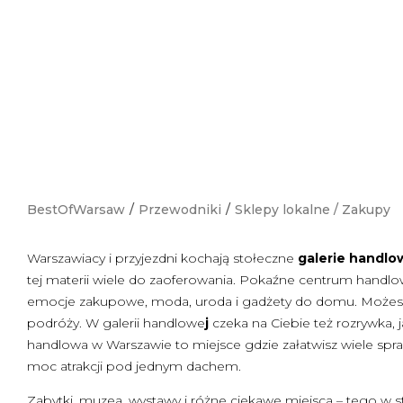
BestOfWarsaw
/
Przewodniki
/
Sklepy lokalne
/
Zakupy
Warszawiacy i przyjezdni kochają stołeczne
galerie handl
tej materii wiele do zaoferowania. Pokaźne centrum handlowe 
emocje zakupowe, moda, uroda i gadżety do domu. Możesz sk
podróży. W galerii handlowe
j
czeka na Ciebie też rozrywka, j
handlowa w Warszawie to miejsce gdzie załatwisz wiele spr
moc atrakcji pod jednym dachem.
Zabytki, muzea, wystawy i różne ciekawe miejsca – tego w sto