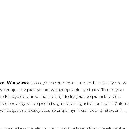
owe. Warszawa
jako dynamiczne centrum handlu i kultury ma w
znajdziesz praktycznie w każdej dzielnicy stolicy. To nie tylko
oczyć do banku, na pocztę, do fryzjera, do pralni lub biura
ak chociażby kino, sport i bogata oferta gastronomiczna. Galeria
aw i spędzisz ciekawy czas ze znajomymi lub rodziną. Słowem –
licy nie brakuje, ale nic nie przyciąga takich tłumów jak centra