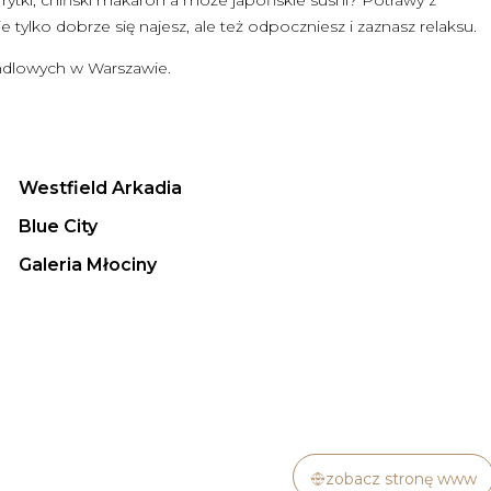
 frytki, chiński makaron a może japońskie sushi? Potrawy z
 tylko dobrze się najesz, ale też odpoczniesz i zaznasz relaksu.
ndlowych w Warszawie.
Westfield Arkadia
Blue City
Galeria Młociny
zobacz stronę www