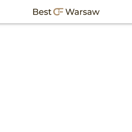
lowe w Warszawie
ch na shopping w mieście