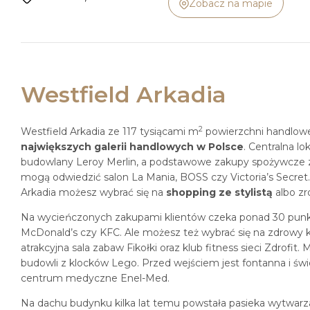
Zobacz na mapie
Westfield Arkadia
2
Westfield Arkadia ze 117 tysiącami m
powierzchni handlowej
największych galerii handlowych w Polsce
. Centralna lo
budowlany Leroy Merlin, a podstawowe zakupy spożywcze z
mogą odwiedzić salon La Mania, BOSS czy Victoria’s Secre
Arkadia możesz wybrać się na
shopping ze stylistą
albo zr
Na wycieńczonych zakupami klientów czeka ponad 30 punkt
McDonald’s czy KFC. Ale możesz też wybrać się na zdrowy ko
atrakcyjna sala zabaw Fikołki oraz klub fitness sieci Zdrofi
budowli z klocków Lego. Przed wejściem jest fontanna i świe
centrum medyczne Enel-Med.
Na dachu budynku kilka lat temu powstała pasieka wytwarza