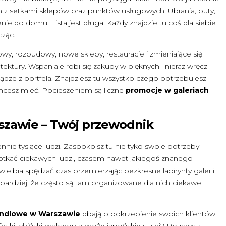
h z setkami sklepów oraz punktów usługowych. Ubrania, buty,
enie do domu. Lista jest długa. Każdy znajdzie tu coś dla siebie
cząc.
y, rozbudowy, nowe sklepy, restauracje i zmieniające się
tektury. Wspaniale robi się zakupy w pięknych i nieraz wręcz
dze z portfela. Znajdziesz tu wszystko czego potrzebujesz i
 chcesz mieć. Pocieszeniem są liczne
promocje w galeriach
szawie – Twój przewodnik
ennie tysiące ludzi. Zaspokoisz tu nie tyko swoje potrzeby
tkać ciekawych ludzi, czasem nawet jakiegoś znanego
wielbia spędzać czas przemierzając bezkresne labirynty galerii
bardziej, że często są tam organizowane dla nich ciekawe
andlowe w Warszawie
dbają o pokrzepienie swoich klientów