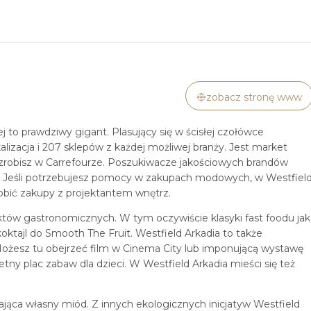
zobacz stronę www
 to prawdziwy gigant. Plasujący się w ścisłej czołówce
kalizacja i 207 sklepów z każdej możliwej branży. Jest market
robisz w Carrefourze. Poszukiwacze jakościowych brandów
t. Jeśli potrzebujesz pomocy w zakupach modowych, w Westfiel
obić zakupy z projektantem wnętrz.
ów gastronomicznych. W tym oczywiście klasyki fast foodu jak
ktajl do Smooth The Fruit. Westfield Arkadia to także
t. Możesz tu obejrzeć film w Cinema City lub imponującą wystawę
tny plac zabaw dla dzieci. W Westfield Arkadia mieści się też
jąca własny miód. Z innych ekologicznych inicjatyw Westfield