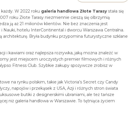
e każdy. W 2022 roku
galeria handlowa Złote Tarasy
stała się
007 roku Złote Tarasy niezmiennie cieszą się olbrzymią
dza ją aż 21 milionów klientów. Nie bez znaczenia jest
ry i Nauki, hotelu InterContinental i dworcu Warszawa Centralna.
ną architekturę. Bryła budynku przypomina futurystyczne szklane
cji i kawiarni oraz najlepsza rozrywka, jaką można znaleźć w
ziomy jest miejscem uroczystych premier filmowych i różnych
alypso Fitness Club. Szybkie zakupy spożywcze zrobisz w
owe na rynku polskim, takie jak Victoria’s Secret czy Candy
yczy, napojów i przekąsek z USA, Azji i różnych stron świata
luksusowe butiki z designerskimi ubraniami, ale też tańsze
ęcej niż galeria handlowa w Warszawie. To tętniąca życiem