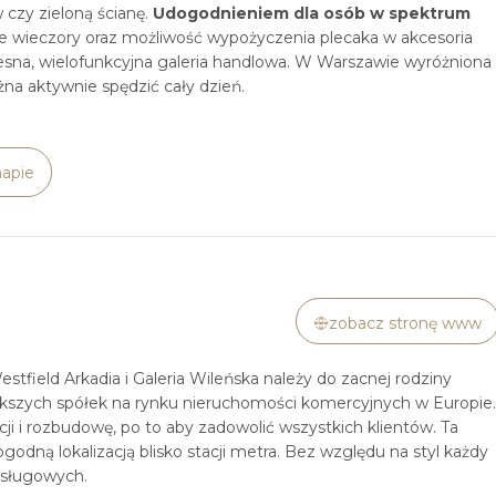
czy zieloną ścianę.
Udogodnieniem dla osób w spektrum
we wieczory oraz możliwość wypożyczenia plecaka w akcesoria
na, wielofunkcyjna galeria handlowa. W Warszawie wyróżniona
a aktywnie spędzić cały dzień.
apie
zobacz stronę www
estfield Arkadia i Galeria Wileńska należy do zacnej rodziny
iększych spółek na rynku nieruchomości komercyjnych w Europie.
i i rozbudowę, po to aby zadowolić wszystkich klientów. Ta
odną lokalizacją blisko stacji metra. Bez względu na styl każdy
usługowych.