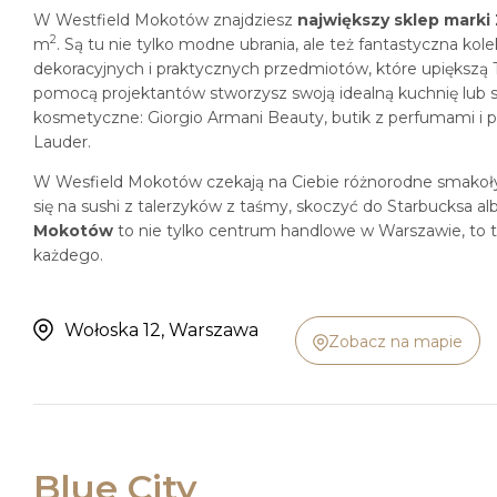
W Westfield Mokotów znajdziesz
największy sklep marki
2
m
. Są tu nie tylko modne ubrania, ale też fantastyczna kol
dekoracyjnych i praktycznych przedmiotów, które upiększą 
pomocą projektantów stworzysz swoją idealną kuchnię lub 
kosmetyczne: Giorgio Armani Beauty, butik z perfumami i pr
Lauder.
W Wesfield Mokotów czekają na Ciebie różnorodne smakołyk
się na sushi z talerzyków z taśmy, skoczyć do Starbucksa 
Mokotów
to nie tylko centrum handlowe w Warszawie, to t
każdego.
Wołoska 12, Warszawa
Zobacz na mapie
Blue City