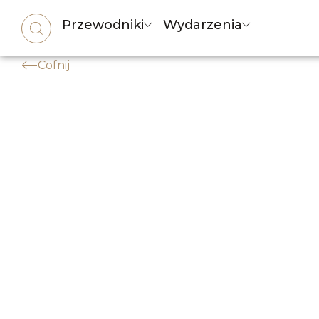
Przewodniki
Wydarzenia
Cofnij
SKLEPY LOKALNE
,
ZAKUPY
Najlepsze galerie hand
Twój przewodnik po najlepszych miejsca