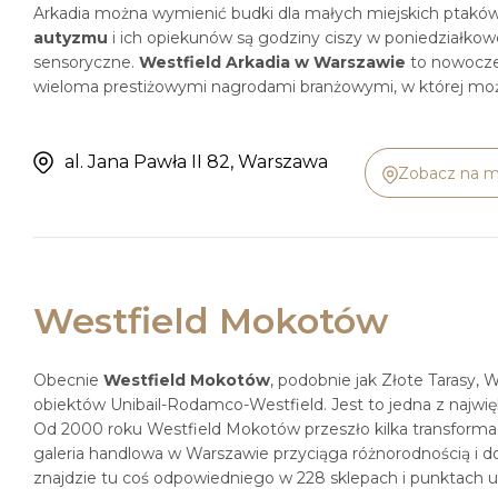
Arkadia można wymienić budki dla małych miejskich ptaków 
autyzmu
i ich opiekunów są godziny ciszy w poniedziałko
sensoryczne.
Westfield Arkadia w Warszawie
to nowoczes
wieloma prestiżowymi nagrodami branżowymi, w której możn
al. Jana Pawła II 82, Warszawa
Zobacz na m
Westfield Mokotów
Obecnie
Westfield Mokotów
, podobnie jak Złote Tarasy, W
obiektów Unibail-Rodamco-Westfield. Jest to jedna z najw
Od 2000 roku Westfield Mokotów przeszło kilka transformacj
galeria handlowa w Warszawie przyciąga różnorodnością i dog
znajdzie tu coś odpowiedniego w 228 sklepach i punktach 