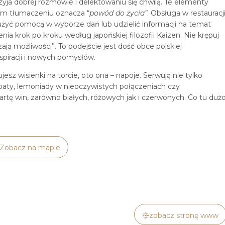
zyja dobrej rozmowie i delektowaniu się chwilą. Te elementy
wnym tłumaczeniu oznacza “
pow
ó
d do życia”
. Obsługa w restauracj
łużyć pomocą w wyborze dań lub udzielić informacji na temat
a krok po kroku według japońskiej filozofii Kaizen. Nie krępuj
ją możliwości”. To podejście jest dość obce polskiej
spiracji i nowych pomysłów.
sz wisienki na torcie, oto ona – napoje. Serwują nie tylko
erbaty, lemoniady w nieoczywistych połączeniach czy
rtę win, zarówno białych, różowych jak i czerwonych. Co tu duż
Zobacz na mapie
zobacz stronę www