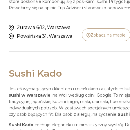
które doskonale komponują się z posiłkami sushi. Przygotuj
Powołamy się na opinie Trip Advisor i stanowczo odpowiemy
Żurawia 6/12, Warszawa
Zobacz na mapie
Powsińska 31, Warszawa
Sushi Kado
Jesteś wymagającym klientem i miłośnikiem azjatyckich kul
sushi w Warszawie
, na Woli według opinii Google. To mie
tradycyjnej japońskiej kuchni (nigiri, maki, uramaki, hosomak
indywidualnych potrzeb. W zestawach specjalnych umieszcz
czy osób będących fit. Dla osób z alergią, na życzenie
Sushi
Sushi Kado
cechuje elegancki i minimalistyczny wystrój. D