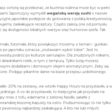
sz ochotę się przekonać, że kuchnia roślinna może być w pełni
sami Japończycy wymyślili
wegańską wersję sushi
o nazwie
ycyjne japońskie podejście do gotowania z polską kreatywnością
mujemy zaskakujące receptury. Często zależą one od pomysłu
ć się dostępności lokalnych warzyw oraz humorowi szefa. Tak
ramaki, futomaki, który powiększyć możemy o temari i gunkan.
 po japońsku oznacza „zostawiam wybór tobie”. Jest to
swoistą podróż po kulturze samurajów. Dla znudzonych rolkami,
 składnikami rolek, w tym z tempurą. Tylko tutaj możesz
onowymi dodatkami i domowym olejem aromatycznym. Żeby się
z Korei. Podając pikantne danie na bazie przepisu uzdolnionego
iałki -20% na zestawy, we wtorki Happy Hours na przystawki, a 
jednego. A co do przystawek, to tradycyjnie jak przystało na
y miso z tofu, edamame z zielonej fasolki, sałatki z
eańskiej kiszonej kapusty na ostro. Podsumowując to nie tylko
 z pewnością najbardziej zaskakująca. A kto nie lubi miłych