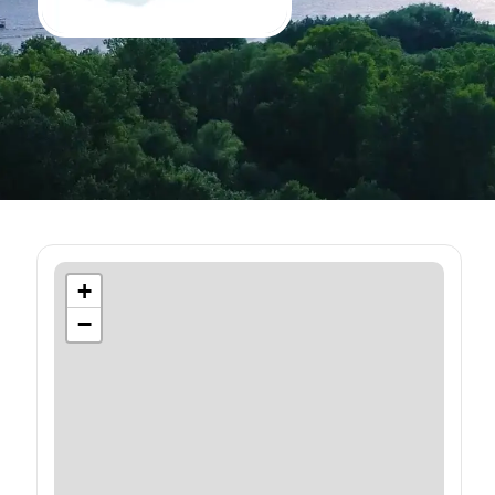
+
−
a