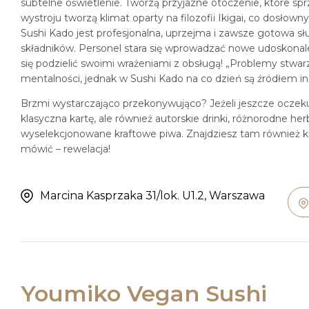
subtelne oświetlenie. Tworzą przyjazne otoczenie, które spr
wystroju tworzą klimat oparty na filozofii Ikigai, co dosło
Sushi Kado jest profesjonalna, uprzejma i zawsze gotowa s
składników. Personel stara się wprowadzać nowe udoskonaleni
się podzielić swoimi wrażeniami z obsługą! „Problemy stwarza
mentalności, jednak w Sushi Kado na co dzień są źródłem in
Brzmi wystarczająco przekonywująco? Jeżeli jeszcze oczekuje
klasyczna kartę, ale również autorskie drinki, różnorodne h
wyselekcjonowane kraftowe piwa. Znajdziesz tam również ka
mówić – rewelacja!
Marcina Kasprzaka 31/lok. U1.2, Warszawa
Youmiko Vegan Sushi