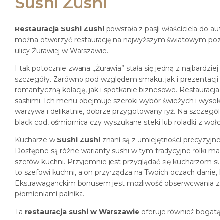
Sushi Zushi
Restauracja Sushi Zushi
powstała z pasji właściciela do a
można otworzyć restaurację na najwyższym światowym pozio
ulicy Żurawiej w Warszawie.
I tak potocznie zwana „Żurawia” stała się jedną z najbardzi
szczegóły. Zarówno pod względem smaku, jak i prezentacji
romantyczną kolację, jak i spotkanie biznesowe. Restauracja S
sashimi. Ich menu obejmuje szeroki wybór świeżych i wysokie
warzywa i delikatnie, dobrze przygotowany ryż. Na szczególn
black cod, ośmiornica czy wyszukane steki lub roladki z w
Kucharze w
Sushi Zushi
znani są z umiejętności precyzyjne
Dostępne są różne warianty sushi w tym tradycyjne rolki ma
szefów kuchni. Przyjemnie jest przyglądać się kucharzom
to szefowi kuchni, a on przyrządza na Twoich oczach danie,
Ekstrawaganckim bonusem jest możliwość obserwowania zza
płomieniami palnika.
Ta
restauracja sushi w Warszawie
oferuje również bogatą