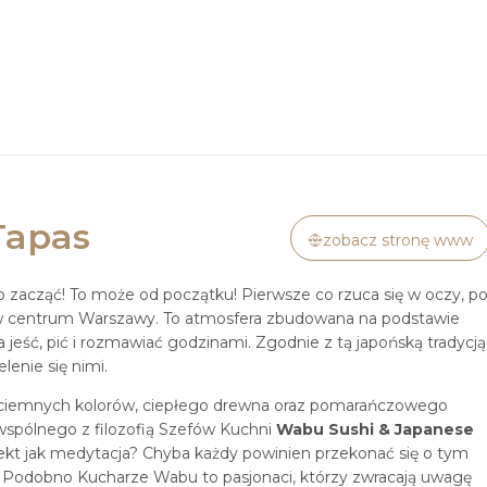
Tapas
zobacz stronę www
 zacząć! To może od początku! Pierwsze co rzuca się w oczy, p
e w centrum Warszawy. To atmosfera zbudowana na podstawie
a jeść, pić i rozmawiać godzinami. Zgodnie z tą japońską tradycją
lenie się nimi.
 ciemnych kolorów, ciepłego drewna oraz pomarańczowego
 wspólnego z filozofią Szefów Kuchni
Wabu Sushi & Japanese
fekt jak medytacja? Chyba każdy powinien przekonać się o tym
! Podobno Kucharze Wabu to pasjonaci, którzy zwracają uwagę