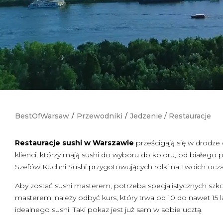
BestOfWarsaw
/
Przewodniki
/
Jedzenie
/
Restauracje
Restauracje sushi w Warszawie
prześcigają się w drodze 
klienci, którzy mają sushi do wyboru do koloru, od białego 
Szefów Kuchni Sushi przygotowujących rolki na Twoich ocza
Aby zostać sushi masterem, potrzeba specjalistycznych szkol
masterem, należy odbyć kurs, który trwa od 10 do nawet 15 l
idealnego sushi. Taki pokaz jest już sam w sobie ucztą.