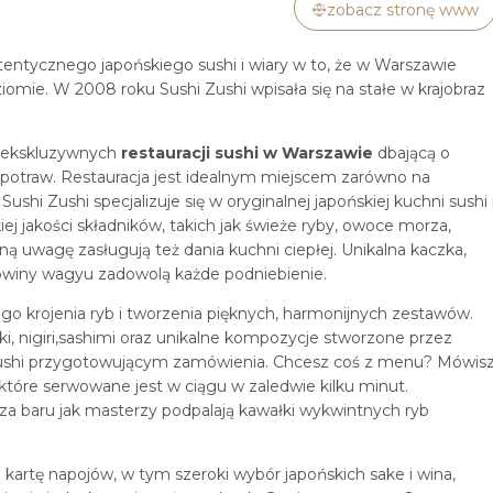
zobacz stronę www
utentycznego japońskiego sushi i wiary w to, że w Warszawie
mie. W 2008 roku Sushi Zushi wpisała się na stałe w krajobraz
ej ekskluzywnych
restauracji sushi w Warszawie
dbającą o
 potraw. Restauracja jest idealnym miejscem zarówno na
ushi Zushi specjalizuje się w oryginalnej japońskiej kuchni sushi 
j jakości składników, takich jak świeże ryby, owoce morza,
ą uwagę zasługują też dania kuchni ciepłej. Unikalna kaczka,
ołowiny wagyu zadowolą każde podniebienie.
go krojenia ryb i tworzenia pięknych, harmonijnych zestawów.
ki, nigiri,sashimi oraz unikalne kompozycje stworzone przez
 sushi przygotowującym zamówienia. Chcesz coś z menu? Mówis
 które serwowane jest w ciągu w zaledwie kilku minut.
 baru jak masterzy podpalają kawałki wykwintnych ryb
 kartę napojów, w tym szeroki wybór japońskich sake i wina,