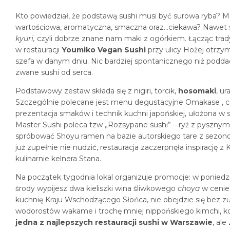
Kto powiedział, że podstawą sushi musi być surowa ryba? Ma
wartościowa, aromatyczna, smaczna oraz…ciekawa? Nawet 
kyuri,
czyli dobrze znane nam maki z ogórkiem. Łącząc trad
w restauracji
Youmiko Vegan Sushi
przy ulicy Hożej otrzy
szefa w danym dniu. Nic bardziej spontanicznego niż podda
zwane sushi od serca.
Podstawowy zestaw składa się z nigiri, torcik,
hosomaki
, u
Szczególnie polecane jest menu degustacyjne Omakase , co
prezentacja smaków i technik kuchni japońskiej, ułożona w 
Master Sushi poleca tzw „Rozsypane sushi” – ryż z pysznymi
spróbować Shoyu ramen na bazie autorskiego tare z sez
już zupełnie nie nudzić, restauracja zaczerpnęła inspirację 
kulinarnie kelnera Stana.
Na początek tygodnia lokal organizuje promocje: w poniedz
środy wypijesz dwa kieliszki wina śliwkowego
choya
w cenie 
kuchnię Kraju Wschodzącego Słońca, nie obejdzie się bez zup
wodorostów wakame i trochę mniej nippońskiego kimchi, kor
jedna z najlepszych restauracji sushi w Warszawie
, ale