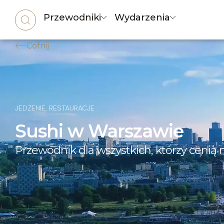
Przewodniki
Wydarzenia
Cofnij
JEDZENIE
,
RESTAURACJE
Sushi w Warszawie
Przewodnik dla wszystkich, którzy cenią 