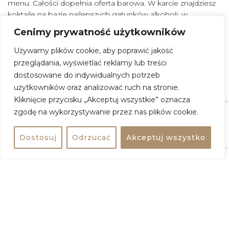
menu. Całości dopełnia oferta barowa. W karcie znajdziesz
koktajle na bazie najlepszych gatunków alkoholi, w
oryginalnych kompozycjach Joanny Chełchowskiej.
Cenimy prywatność użytkowników
Używamy plików cookie, aby poprawić jakość
W tym przewodniku:
przeglądania, wyświetlać reklamy lub treści
dostosowane do indywidualnych potrzeb
użytkowników oraz analizować ruch na stronie.
No posts found
Kliknięcie przycisku „Akceptuj wszystkie” oznacza
zgodę na wykorzystywanie przez nas plików cookie.
Zasugeruj
Zobacz na mapie
Udostępnij
Dostosuj
Odrzucać
Akceptuj wszystko
No posts found
This shortcode must be used on a przewodnik post.
Zapoznaj się z innymi miejscami
KULTURA