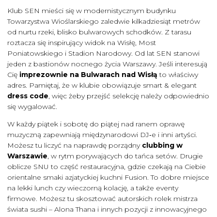
Klub SEN mieści się w modernistycznym budynku
Towarzystwa Wioślarskiego zaledwie kilkadziesiąt metrów
od nurtu rzeki, blisko bulwarowych schodków. Z tarasu
roztacza się inspirujący widok na Wisłę, Most
Poniatowskiego i Stadion Narodowy. Od lat SEN stanowi
jeden z bastionów nocnego życia Warszawy. Jeśli interesują
Cię
imprezownie na Bulwarach nad Wisłą
to właściwy
adres. Pamiętaj, że w klubie obowiązuje smart & elegant
dress code
, więc żeby przejść selekcję należy odpowiednio
się wygalować.
W każdy piątek i sobotę do piątej nad ranem oprawę
muzyczną zapewniają międzynarodowi DJ‑e i inni artyści.
Możesz tu liczyć na naprawdę porządny
clubbing w
Warszawie
, w rytm porywających do tańca setów. Drugie
oblicze SNU to część restauracyjna, gdzie czekają na Ciebie
orientalne smaki azjatyckiej kuchni Fusion. To dobre miejsce
na lekki lunch czy wieczorną kolację, a także eventy
firmowe. Możesz tu skosztować autorskich rolek mistrza
świata sushi – Alona Thana i innych pozycji z innowacyjnego