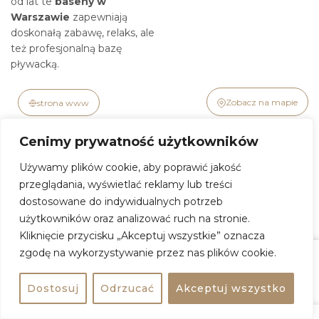
od lat te
baseny w
Warszawie
zapewniają
doskonałą zabawę, relaks, ale
też profesjonalną bazę
pływacką.
Zobacz na mapie
strona www
Cenimy prywatność użytkowników
Używamy plików cookie, aby poprawić jakość
Centrum Sportowo-
przeglądania, wyświetlać reklamy lub treści
Rehabilitacyjne Warszawskiego
dostosowane do indywidualnych potrzeb
Uniwersytetu Medycznego
użytkowników oraz analizować ruch na stronie.
Kliknięcie przycisku „Akceptuj wszystkie” oznacza
Centrum Sportowo-
zgodę na wykorzystywanie przez nas plików cookie.
Księcia Trojdena 2C,
Rehabilitacyjne WUM
to
Warszawa
nowoczesny, świetnie
Zasugeruj
Zobacz na mapie
Udostępnij
Dostosuj
Odrzucać
Akceptuj wszystko
zaprojektowany budynek:
szkło, stal, a do tego dużo