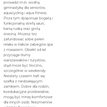
prowadzi m.in. wodną
gimnastykę dla seniorów,
aquacycling i aqua fitness.
Poza tym dysponuje bogatą i
funkcjonalną strefą saun,
banią ruską oraz grotą
śnieżną. Możesz też
zafundować sobie pełen
relaks w trakcie zabiegów spa
z masażem. Obiekt od lat
przyciąga tłumy
warszawiaków i turystów,
stąd może być tłoczno,
szczególnie w weekendy.
Niestety czasem trafi się
szafka z niedziałającym
zamkiem. Dobre dla rodzin,
koedukacyjne przebieralnie,
mogą być mniej komfortowe
dla innych osób. Niezmiennie