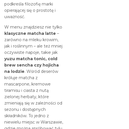
podkreśla filozofię marki
opierającej się o prostotę i
uważność.
W menu znajdziesz nie tylko
klasyczne matcha latte
–
zarówno na mleku krowim,
jak i roślinnym – ale też mniej
oczywiste napoje, takie jak
yuzu matcha tonic, cold
brew sencha czy hojicha
na lodzie
. Wśród deserów
króluje matcha z
mascarpone, kremowe
tiramisu i ciasta z nutą
zielonej herbaty, które
zmieniają się w zależności od
sezonu i dostępnych
składników. To jedno z
niewielu miejsc w Warszawie,
gdzie można spróbować tylu