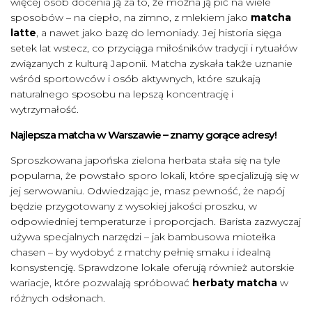
więcej osób docenia ją za to, że można ją pić na wiele
sposobów – na ciepło, na zimno, z mlekiem jako
matcha
latte
, a nawet jako bazę do lemoniady. Jej historia sięga
setek lat wstecz, co przyciąga miłośników tradycji i rytuałów
związanych z kulturą Japonii. Matcha zyskała także uznanie
wśród sportowców i osób aktywnych, które szukają
naturalnego sposobu na lepszą koncentrację i
wytrzymałość.
Najlepsza matcha w Warszawie – znamy gorące adresy!
Sproszkowana japońska zielona herbata stała się na tyle
popularna, że powstało sporo lokali, które specjalizują się w
jej serwowaniu. Odwiedzając je, masz pewność, że napój
będzie przygotowany z wysokiej jakości proszku, w
odpowiedniej temperaturze i proporcjach. Barista zazwyczaj
używa specjalnych narzędzi – jak bambusowa miotełka
chasen – by wydobyć z matchy pełnię smaku i idealną
konsystencję. Sprawdzone lokale oferują również autorskie
wariacje, które pozwalają spróbować
herbaty matcha
w
różnych odsłonach.