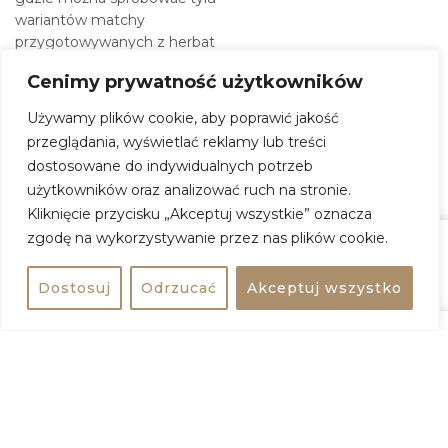
wariantów matchy
przygotowywanych z herbat
klasy ceremonialnej,
Cenimy prywatność użytkowników
serwowanych przez zespół,
który zna produkt od
Używamy plików cookie, aby poprawić jakość
podszewki. Lokal działa też
przeglądania, wyświetlać reklamy lub treści
jako punkt sprzedaży
dostosowane do indywidualnych potrzeb
detalicznej. Jeśli coś Ci
użytkowników oraz analizować ruch na stronie.
zasmakuje, możesz od razu
Kliknięcie przycisku „Akceptuj wszystkie” oznacza
kupić opakowanie matchy,
zgodę na wykorzystywanie przez nas plików cookie.
zestaw do jej przygotowania
lub inne herbaty z oferty
Zasugeruj
Zobacz na mapie
Udostępnij
MOYA.
Dostosuj
Odrzucać
Akceptuj wszystko
strona
strona
Zobacz na mapie
www
www
+
−