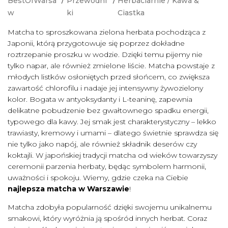
BestOfWarsa
/
Przewodni
/
Herbaciarnie
/
Kawa &
w
ki
Ciastka
Matcha to sproszkowana zielona herbata pochodząca z
Japonii, którą przygotowuje się poprzez dokładne
roztrzepanie proszku w wodzie. Dzięki temu pijemy nie
tylko napar, ale również zmielone liście. Matcha powstaje z
młodych listków osłoniętych przed słońcem, co zwiększa
zawartość chlorofilu i nadaje jej intensywny żywozielony
kolor. Bogata w antyoksydanty i L-teaninę, zapewnia
delikatne pobudzenie bez gwałtownego spadku energii,
typowego dla kawy. Jej smak jest charakterystyczny – lekko
trawiasty, kremowy i umami – dlatego świetnie sprawdza się
nie tylko jako napój, ale również składnik deserów czy
koktajli. W japońskiej tradycji matcha od wieków towarzyszy
ceremonii parzenia herbaty, będąc symbolem harmonii,
uważności i spokoju. Wiemy, gdzie czeka na Ciebie
najlepsza matcha w Warszawie
!
Matcha zdobyła popularność dzięki swojemu unikalnemu
smakowi, który wyróżnia ją spośród innych herbat. Coraz