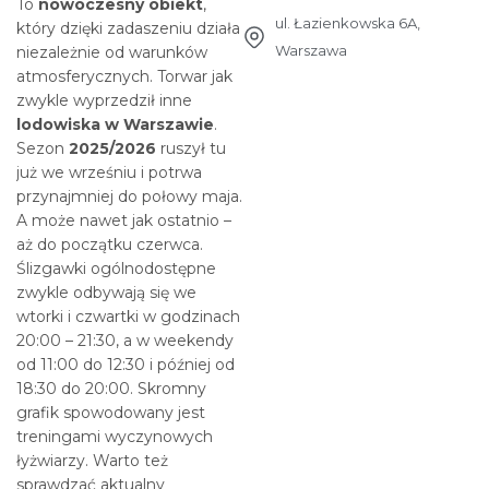
To
nowoczesny obiekt
,
ul. Łazienkowska 6A,
który dzięki zadaszeniu działa
Warszawa
niezależnie od warunków
atmosferycznych. Torwar jak
zwykle wyprzedził inne
lodowiska w Warszawie
.
Sezon
2025/2026
ruszył tu
już we wrześniu i potrwa
przynajmniej do połowy maja.
A może nawet jak ostatnio –
aż do początku czerwca.
Ślizgawki ogólnodostępne
zwykle odbywają się we
wtorki i czwartki w godzinach
20:00 – 21:30, a w weekendy
od 11:00 do 12:30 i później od
18:30 do 20:00. Skromny
grafik spowodowany jest
treningami wyczynowych
łyżwiarzy. Warto też
sprawdzać aktualny