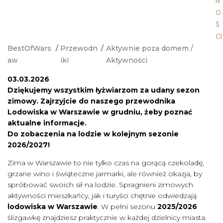
N
O
Ś
CI
BestOfWars
/
Przewodn
/
Aktywnie poza domem
/
aw
iki
Aktywności
03.03.2026
Dziękujemy wszystkim łyżwiarzom za udany sezon
zimowy. Zajrzyjcie do naszego przewodnika
Lodowiska w Warszawie w grudniu, żeby poznać
aktualne informacje.
Do zobaczenia na lodzie w kolejnym sezonie
2026/2027!
Zima w Warszawie to nie tylko czas na gorącą czekoladę,
grzane wino i świąteczne jarmarki, ale również okazja, by
spróbować swoich sił na lodzie. Spragnieni zimowych
aktywności mieszkańcy, jak i turyści chętnie odwiedzają
lodowiska w Warszawie
. W pełni sezonu
2025/2026
ślizgawkę znajdziesz praktycznie w każdej dzielnicy miasta.