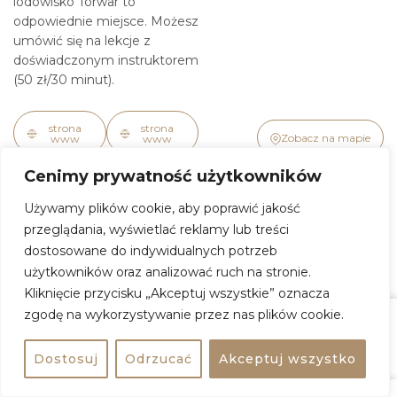
lodowisko Torwar to
odpowiednie miejsce. Możesz
umówić się na lekcje z
doświadczonym instruktorem
(50 zł/30 minut).
strona
strona
Zobacz na mapie
www
www
Cenimy prywatność użytkowników
Używamy plików cookie, aby poprawić jakość
Praska Ślizgawka
przeglądania, wyświetlać reklamy lub treści
dostosowane do indywidualnych potrzeb
Centrum Praskie Koneser
użytkowników oraz analizować ruch na stronie.
pl. Konesera 4, Warszawa
to udany przykład rewitalizacji
Kliknięcie przycisku „Akceptuj wszystkie” oznacza
historycznego kompleksu,
zgodę na wykorzystywanie przez nas plików cookie.
który z dawnej fabryki
zamienił się w tętniące
Zasugeruj
Zobacz na mapie
Udostępnij
życiem, nowoczesne miejsce
Dostosuj
Odrzucać
Akceptuj wszystko
spotkań. Dziś to nie tylko
przestrzeń zakupowa, lecz