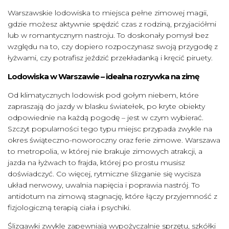
Warszawskie lodowiska to miejsca pełne zimowej magii,
gdzie możesz aktywnie spędzić czas z rodziną, przyjaciółmi
lub w romantycznym nastroju. To doskonały pomysł bez
względu na to, czy dopiero rozpoczynasz swoją przygodę z
łyżwami, czy potrafisz jeździć przekładanką i kręcić piruety.
Lodowiska w Warszawie – idealna rozrywka na zimę
Od klimatycznych lodowisk pod gołym niebem, które
zapraszają do jazdy w blasku światełek, po kryte obiekty
odpowiednie na każdą pogodę – jest w czym wybierać.
Szczyt popularności tego typu miejsc przypada zwykle na
okres świąteczno-noworoczny oraz ferie zimowe. Warszawa
to metropolia, w której nie brakuje zimowych atrakcji, a
jazda na łyżwach to frajda, której po prostu musisz
doświadczyć. Co więcej, rytmiczne ślizganie się wycisza
układ nerwowy, uwalnia napięcia i poprawia nastrój. To
antidotum na zimową stagnację, które łączy przyjemność z
fizjologiczną terapią ciała i psychiki.
Ślizgawki zwykle zapewniają wypożyczalnie sprzętu, szkółki