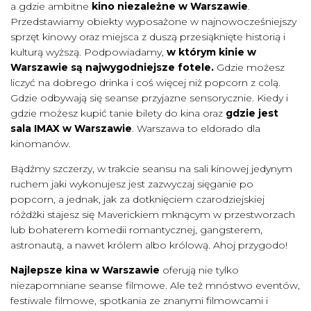
a gdzie ambitne
kino niezależne w Warszawie
.
Przedstawiamy obiekty wyposażone w najnowocześniejszy
sprzęt kinowy oraz miejsca z duszą przesiąknięte historią i
kulturą wyższą. Podpowiadamy,
w którym kinie w
Warszawie są najwygodniejsze fotele.
Gdzie możesz
liczyć na dobrego drinka i coś więcej niż popcorn z colą.
Gdzie odbywają się seanse przyjazne sensorycznie. Kiedy i
gdzie możesz kupić tanie bilety do kina oraz
gdzie jest
sala IMAX w Warszawie
. Warszawa to eldorado dla
kinomanów.
Bądźmy szczerzy, w trakcie seansu na sali kinowej jedynym
ruchem jaki wykonujesz jest zazwyczaj sięganie po
popcorn, a jednak, jak za dotknięciem czarodziejskiej
różdżki stajesz się Maverickiem mknącym w przestworzach
lub bohaterem komedii romantycznej, gangsterem,
astronautą, a nawet królem albo królową. Ahoj przygodo!
Najlepsze kina w Warszawie
oferują nie tylko
niezapomniane seanse filmowe. Ale też mnóstwo eventów,
festiwale filmowe, spotkania ze znanymi filmowcami i