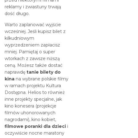
przed niektórymi filmami
reklamy i zwiastuny trwają
dość długo.
Warto zaplanować wyjście
wcześniej. Jeśli kupisz bilet z
kilkudniowym
wyprzedzeniem zapłacisz
mniej. Pamiętaj o super
wtorkach z zawsze niższą
ceną. Możesz także dostać
naprawdę
tanie bilety do
kina
na wybrane polskie filmy
w ramach projektu Kultura
Dostępna. Helios to również
inne projekty specjalne, jak
kino konesera (projekcje
filmów uhonorowanych
nagrodami), kino kobiet,
filmowe poranki dla dzieci
i
oczywiście nocne maratony