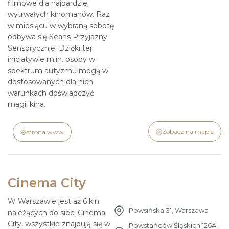
filmowe dla najbardziej
wytrwałych kinomanów. Raz
w miesiącu w wybraną sobotę
odbywa się Seans Przyjazny
Sensorycznie. Dzięki tej
inicjatywie m.in. osoby w
spektrum autyzmu mogą w
dostosowanych dla nich
warunkach doświadczyć
Cenimy prywatność użytkowników
magii kina.
Używamy plików cookie, aby poprawić jakość
przeglądania, wyświetlać reklamy lub treści
Zobacz na mapie
strona www
dostosowane do indywidualnych potrzeb
użytkowników oraz analizować ruch na stronie.
Kliknięcie przycisku „Akceptuj wszystkie” oznacza
Cinema City
zgodę na wykorzystywanie przez nas plików cookie.
W Warszawie jest aż 6 kin
Zasugeruj
Zobacz na mapie
Udostępnij
Dostosuj
Odrzucać
Akceptuj wszystko
Powsińska 31, Warszawa
należących do sieci Cinema
City, wszystkie znajdują się w
Powstańców Śląskich 126A,