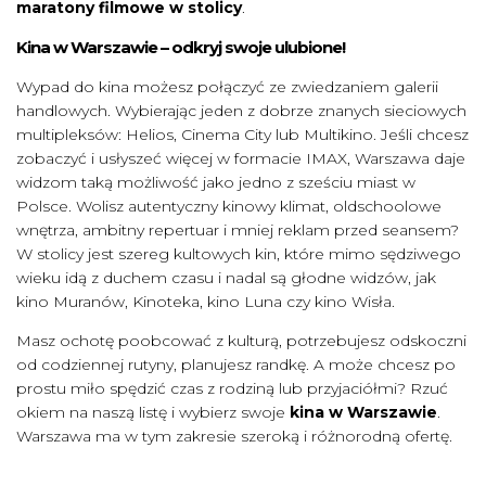
maratony filmowe w stolicy
.
Kina w Warszawie – odkryj swoje ulubione!
Wypad do kina możesz połączyć ze zwiedzaniem galerii
handlowych. Wybierając jeden z dobrze znanych sieciowych
multipleksów: Helios, Cinema City lub Multikino. Jeśli chcesz
zobaczyć i usłyszeć więcej w formacie IMAX, Warszawa daje
widzom taką możliwość jako jedno z sześciu miast w
Polsce. Wolisz autentyczny kinowy klimat, oldschoolowe
wnętrza, ambitny repertuar i mniej reklam przed seansem?
W stolicy jest szereg kultowych kin, które mimo sędziwego
wieku idą z duchem czasu i nadal są głodne widzów, jak
kino Muranów, Kinoteka, kino Luna czy kino Wisła.
Masz ochotę poobcować z kulturą, potrzebujesz odskoczni
od codziennej rutyny, planujesz randkę. A może chcesz po
prostu miło spędzić czas z rodziną lub przyjaciółmi? Rzuć
okiem na naszą listę i wybierz swoje
kina w Warszawie
.
Warszawa ma w tym zakresie szeroką i różnorodną ofertę.