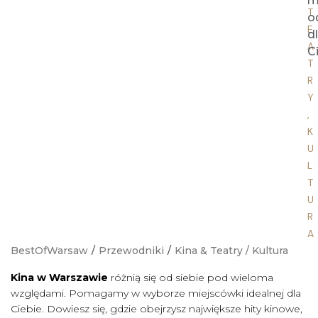
m
T
o
E
d
A
C
T
R
Y
,
K
U
L
T
U
R
A
BestOfWarsaw
/
Przewodniki
/
Kina & Teatry
/
Kultura
Kina w Warszawie
różnią się od siebie pod wieloma
względami. Pomagamy w wyborze miejscówki idealnej dla
Ciebie. Dowiesz się, gdzie obejrzysz największe hity kinowe,