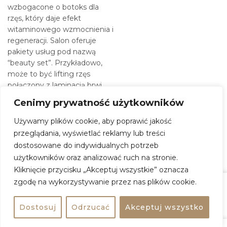
wzbogacone o botoks dla
rzęs, który daje efekt
witaminowego wzmocnienia i
regeneracji. Salon oferuje
pakiety usług pod nazwą
“beauty set”. Przykładowo,
może to być lifting rzęs
połączony z laminacją brwi
lub stylizacja rzęs połączona z
Cenimy prywatność użytkowników
farbką na brwi i usuwaniem
tzw. wąsika.
Używamy plików cookie, aby poprawić jakość
przeglądania, wyświetlać reklamy lub treści
dostosowane do indywidualnych potrzeb
strona
strona
Zobacz na mapie
www
www
użytkowników oraz analizować ruch na stronie.
Kliknięcie przycisku „Akceptuj wszystkie” oznacza
zgodę na wykorzystywanie przez nas plików cookie.
SISI LASHES & BROWS
Zasugeruj
Zobacz na mapie
Udostępnij
Dostosuj
Odrzucać
Akceptuj wszystko
SISI LASHES & BROWS