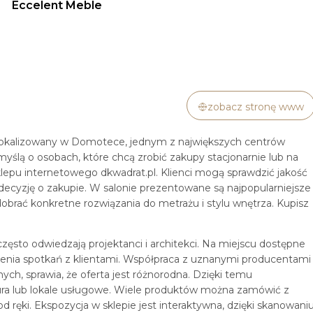
Eccelent Meble
zobacz stronę www
okalizowany w Domotece, jednym z największych centrów
ślą o osobach, które chcą zrobić zakupy stacjonarnie lub na
epu internetowego dkwadrat.pl. Klienci mogą sprawdzić jakość
decyzję o zakupie. W salonie prezentowane są najpopularniejsze
dobrać konkretne rozwiązania do metrażu i stylu wnętrza. Kupisz
sto odwiedzają projektanci i architekci. Na miejscu dostępne
dzenia spotkań z klientami. Współpraca z uznanymi producentami
mych, sprawia, że oferta jest różnorodna. Dzięki temu
ura lub lokale usługowe. Wiele produktów można zamówić z
 ręki. Ekspozycja w sklepie jest interaktywna, dzięki skanowani