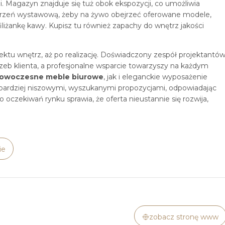
 Magazyn znajduje się tuż obok ekspozycji, co umożliwia
strzeń wystawową, żeby na żywo obejrzeć oferowane modele,
liżankę kawy. Kupisz tu również zapachy do wnętrz jakości
ktu wnętrz, aż po realizację. Doświadczony zespół projektantó
eb klienta, a profesjonalne wsparcie towarzyszy na każdym
owoczesne meble biurowe
, jak i eleganckie wyposażenie
bardziej niszowymi, wyszukanymi propozycjami, odpowiadając
czekiwań rynku sprawia, że oferta nieustannie się rozwija,
ie
zobacz stronę www