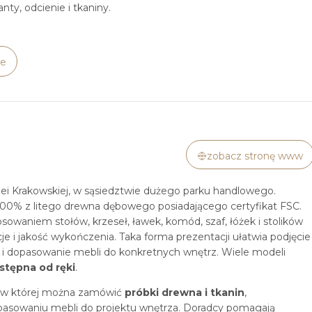
y, odcienie i tkaniny.
ie
zobacz stronę www
ei Krakowskiej, w sąsiedztwie dużego parku handlowego.
0% z litego drewna dębowego posiadającego certyfikat FSC.
owaniem stołów, krzeseł, ławek, komód, szaf, łóżek i stolików
je i jakość wykończenia. Taka forma prezentacji ułatwia podjęcie
ść i dopasowanie mebli do konkretnych wnętrz. Wiele modeli
stępna od ręki
.
ów, w której można zamówić
próbki drewna i tkanin
,
pasowaniu mebli do projektu wnętrza. Doradcy pomagają