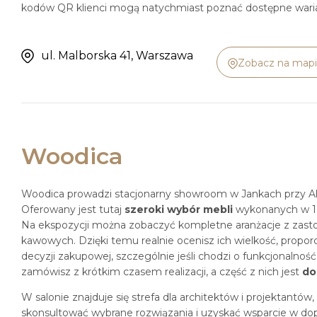
kodów QR klienci mogą natychmiast poznać dostępne wariant
ul. Malborska 41, Warszawa
Zobacz na map
Woodica
Woodica prowadzi stacjonarny showroom w Jankach przy Al
Oferowany jest tutaj
szeroki wybór mebli
wykonanych w 10
Na ekspozycji można zobaczyć kompletne aranżacje z zastos
kawowych. Dzięki temu realnie ocenisz ich wielkość, proporc
decyzji zakupowej, szczególnie jeśli chodzi o funkcjonalno
zamówisz z krótkim czasem realizacji, a część z nich jest
do
W salonie znajduje się strefa dla architektów i projektant
skonsultować wybrane rozwiązania i uzyskać wsparcie w do