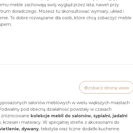
 czemu meble zachowają swój wygląd przez lata, nawet przy
trum doradczego. Możesz tu skonsultować wymiary, układ i
enie. To dobre rozwiązanie dla osób, które chcą zobaczyć meble
kupem.
zobacz stronę www
e wyposażonych salonów meblowych w wielu większych miastach
. Podwaliny pod obecną działalność powstały w czasach
a zróżnicowane
kolekcje mebli do salonów, sypialni, jadalni
 krzeseł i materacy. W specjalnej strefie z akcesoriami do
wietlenie, dywany
, tekstylia oraz liczne dodatki kuchenne.