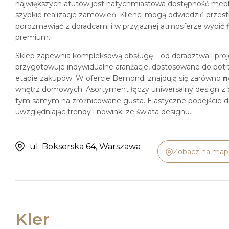
największych atutów jest natychmiastowa dostępność mebli.
szybkie realizacje zamówień. Klienci mogą odwiedzić prze
porozmawiać z doradcami i w przyjaznej atmosferze wypić fi
premium.
Sklep zapewnia kompleksową obsługę – od doradztwa i proje
przygotowuje indywidualne aranżacje, dostosowane do potrz
etapie zakupów. W ofercie Bemondi znajdują się zarówno
n
wnętrz domowych. Asortyment łączy uniwersalny design z 
tym samym na zróżnicowane gusta. Elastyczne podejście do o
uwzględniając trendy i nowinki ze świata designu.
ul. Bokserska 64, Warszawa
Zobacz na map
Kler