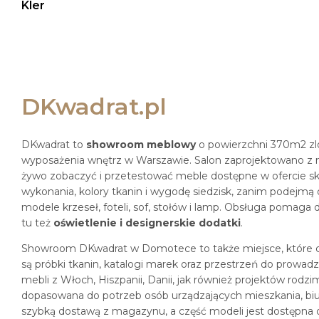
Kler
DKwadrat.pl
DKwadrat to
showroom meblowy
o powierzchni 370m2 zl
wyposażenia wnętrz w Warszawie. Salon zaprojektowano z my
żywo zobaczyć i przetestować meble dostępne w ofercie skl
wykonania, kolory tkanin i wygodę siedzisk, zanim podejmą 
modele krzeseł, foteli, sof, stołów i lamp. Obsługa pomaga 
tu też
oświetlenie i designerskie dodatki
.
Showroom DKwadrat w Domotece to także miejsce, które czę
są próbki tkanin, katalogi marek oraz przestrzeń do prowa
mebli z Włoch, Hiszpanii, Danii, jak również projektów rodzi
dopasowana do potrzeb osób urządzających mieszkania, bi
szybką dostawą z magazynu, a część modeli jest dostępna od