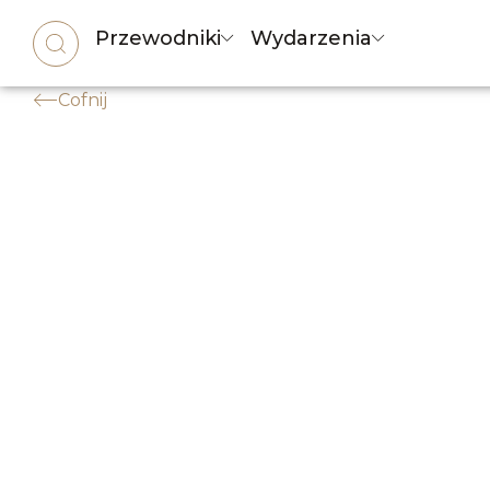
Przewodniki
Wydarzenia
Cofnij
SKLEPY LOKALNE
,
ZAKUPY
Najlepsze sklepy mebl
Twój przewodnik po sprawdzonych salo