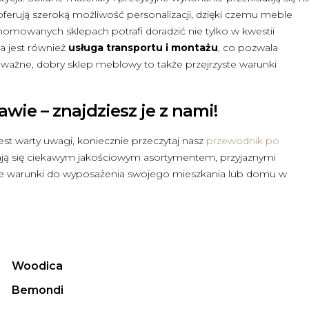
erują szeroką możliwość personalizacji, dzięki czemu meble
owanych sklepach potrafi doradzić nie tylko w kwestii
na jest również
usługa transportu i montażu
, co pozwala
ważne, dobry sklep meblowy to także przejrzyste warunki
ie – znajdziesz je z nami!
est warty uwagi, koniecznie przeczytaj nasz
przewodnik po
iają się ciekawym jakościowym asortymentem, przyjaznymi
lne warunki do wyposażenia swojego mieszkania lub domu w
Woodica
Bemondi