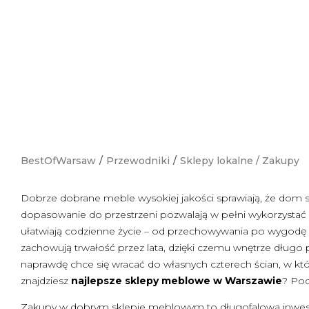
BestOfWarsaw
/
Przewodniki
/
Sklepy lokalne
/
Zakupy
Dobrze dobrane meble wysokiej jakości sprawiają, że dom staj
dopasowanie do przestrzeni pozwalają w pełni wykorzystać
ułatwiają codzienne życie – od przechowywania po wygodę uż
zachowują trwałość przez lata, dzięki czemu wnętrze długo p
naprawdę chce się wracać do własnych czterech ścian, w któr
znajdziesz
najlepsze sklepy meblowe w Warszawie
? Po
Zakupy w dobrym sklepie meblowym to długofalowa inwestycj