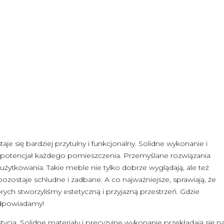
e się bardziej przytulny i funkcjonalny. Solidne wykonanie i
 potencjał każdego pomieszczenia. Przemyślane rozwiązania
ytkowania. Takie meble nie tylko dobrze wyglądają, ale też
ozostaje schludne i zadbane. A co najważniejsze, sprawiają, że
ych stworzyliśmy estetyczną i przyjazną przestrzeń. Gdzie
dpowiadamy!
a. Solidne materiały i precyzyjne wykonanie przekładają się n