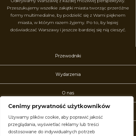
Odkrywamy Warszawę z każdej możliwej perspektywy.
Przeszukujemy wszelkie zakątki miasta tworząc przeróżne
formy multimedialne, by podzielić się z Wami pięknem
miasta, w którym razem żyjemy. Po to, by lepiej
doświadczać Warszawy i jeszcze bardziej się nią cieszyć.
Przewodniki
Wydarzenia
O nas
Cenimy prywatność użytkowników
Kontakt
Używamy plików cookie, aby poprawić jakość
przeglądania, wyświetlać reklamy lub treści
Artykuły
dostosowane do indywidualnych potrzeb