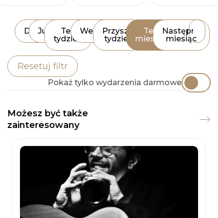
Dziś
Jutro
Ten
Weekend
Przyszły
Ten
Następny
tydzień
tydzień
miesiąc
miesiąc
Resetuj filtr
Pokaż tylko wydarzenia darmowe
Możesz być także
zainteresowany