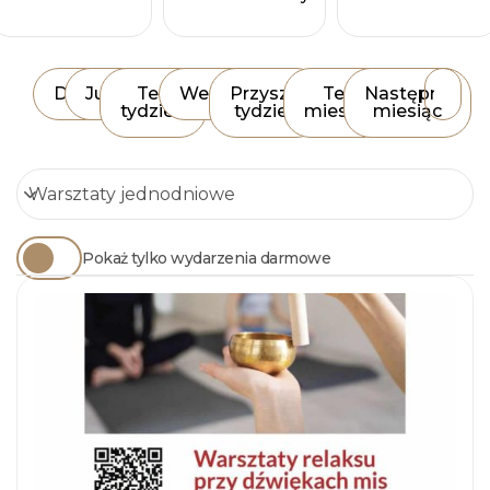
Dziś
Jutro
Ten
Weekend
Przyszły
Ten
Następny
tydzień
tydzień
miesiąc
miesiąc
Pokaż tylko wydarzenia darmowe