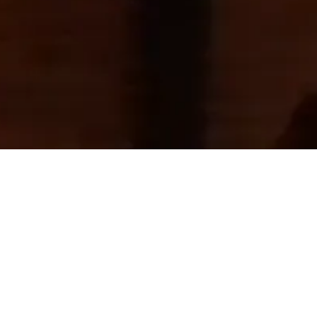
Підбірка найкращих
Дізнавайся
про найкращі місця