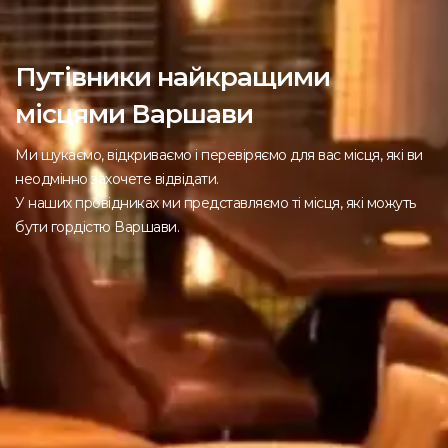
Путівники найкращими
місцями Варшави
Ми шукаємо, відкриваємо і перевіряємо для вас місця, які ви
неодмінно захочете відвідати.
У наших провідниках ми представляємо ті місця, які можуть
бути гордістю Варшави.