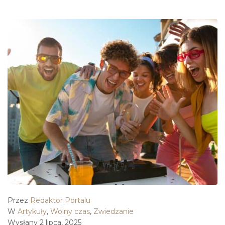
Przez
Redaktor Portalu
W
Artykuły
,
Wolny czas
,
Zwiedzanie
Wysłany
2 lipca, 2025