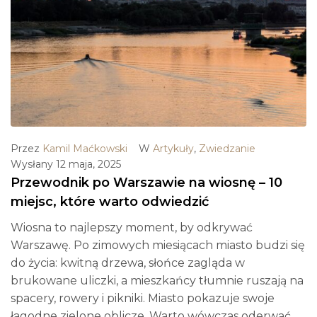
Przez
Kamil Maćkowski
W
Artykuły
,
Zwiedzanie
Wysłany
12 maja, 2025
Przewodnik po Warszawie na wiosnę – 10
miejsc, które warto odwiedzić
Wiosna to najlepszy moment, by odkrywać
Warszawę. Po zimowych miesiącach miasto budzi się
do życia: kwitną drzewa, słońce zagląda w
brukowane uliczki, a mieszkańcy tłumnie ruszają na
spacery, rowery i pikniki. Miasto pokazuje swoje
łagodne zielone oblicze. Warto wówczas oderwać