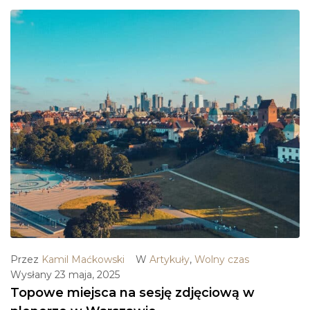
Przez
Kamil Maćkowski
W
Artykuły
,
Wolny czas
Wysłany
23 maja, 2025
Topowe miejsca na sesję zdjęciową w