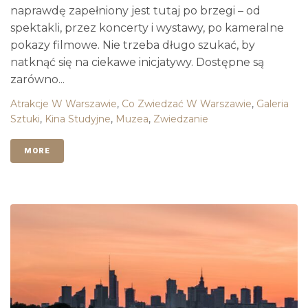
naprawdę zapełniony jest tutaj po brzegi – od
spektakli, przez koncerty i wystawy, po kameralne
pokazy filmowe. Nie trzeba długo szukać, by
natknąć się na ciekawe inicjatywy. Dostępne są
zarówno...
Atrakcje W Warszawie
,
Co Zwiedzać W Warszawie
,
Galeria
Sztuki
,
Kina Studyjne
,
Muzea
,
Zwiedzanie
MORE