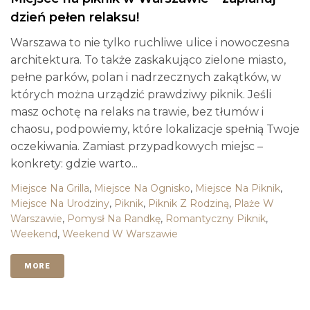
dzień pełen relaksu!
Warszawa to nie tylko ruchliwe ulice i nowoczesna
architektura. To także zaskakująco zielone miasto,
pełne parków, polan i nadrzecznych zakątków, w
których można urządzić prawdziwy piknik. Jeśli
masz ochotę na relaks na trawie, bez tłumów i
chaosu, podpowiemy, które lokalizacje spełnią Twoje
oczekiwania. Zamiast przypadkowych miejsc –
konkrety: gdzie warto...
Miejsce Na Grilla
,
Miejsce Na Ognisko
,
Miejsce Na Piknik
,
Miejsce Na Urodziny
,
Piknik
,
Piknik Z Rodziną
,
Plaże W
Warszawie
,
Pomysł Na Randkę
,
Romantyczny Piknik
,
Weekend
,
Weekend W Warszawie
MORE