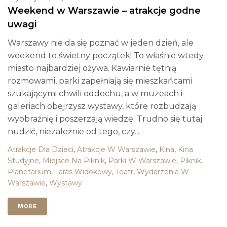
Weekend w Warszawie – atrakcje godne
uwagi
Warszawy nie da się poznać w jeden dzień, ale
weekend to świetny początek! To właśnie wtedy
miasto najbardziej ożywa. Kawiarnie tętnią
rozmowami, parki zapełniają się mieszkańcami
szukającymi chwili oddechu, a w muzeach i
galeriach obejrzysz wystawy, które rozbudzają
wyobraźnię i poszerzają wiedzę. Trudno się tutaj
nudzić, niezależnie od tego, czy...
Atrakcje Dla Dzieci
,
Atrakcje W Warszawie
,
Kina
,
Kina
Studyjne
,
Miejsce Na Piknik
,
Parki W Warszawie
,
Piknik
,
Planetarium
,
Taras Widokowy
,
Teatr
,
Wydarzenia W
Warszawie
,
Wystawy
MORE