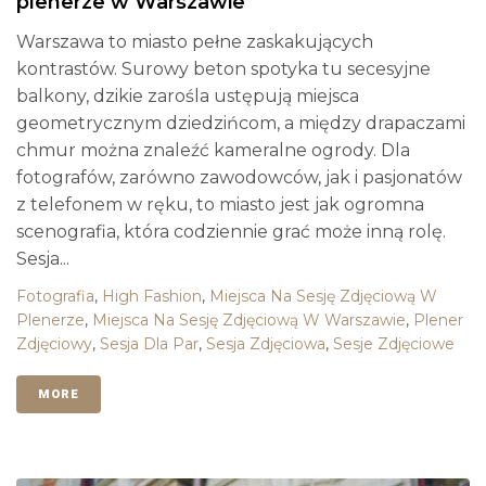
plenerze w Warszawie
Warszawa to miasto pełne zaskakujących
kontrastów. Surowy beton spotyka tu secesyjne
balkony, dzikie zarośla ustępują miejsca
geometrycznym dziedzińcom, a między drapaczami
chmur można znaleźć kameralne ogrody. Dla
fotografów, zarówno zawodowców, jak i pasjonatów
z telefonem w ręku, to miasto jest jak ogromna
scenografia, która codziennie grać może inną rolę.
Sesja...
Fotografia
,
High Fashion
,
Miejsca Na Sesję Zdjęciową W
Plenerze
,
Miejsca Na Sesję Zdjęciową W Warszawie
,
Plener
Zdjęciowy
,
Sesja Dla Par
,
Sesja Zdjęciowa
,
Sesje Zdjęciowe
MORE